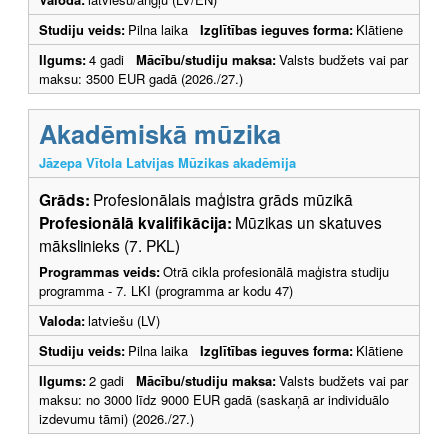
Studiju veids:
Pilna laika
Izglītības ieguves forma:
Klātiene
Ilgums:
4 gadi
Mācību/studiju maksa:
Valsts budžets vai par
maksu: 3500 EUR gadā (2026./27.)
Akadēmiskā mūzika
Jāzepa Vītola Latvijas Mūzikas akadēmija
Grāds:
Profesionālais maģistra grāds mūzikā
Profesionālā kvalifikācija:
Mūzikas un skatuves
mākslinieks (7. PKL)
Programmas veids:
Otrā cikla profesionālā maģistra studiju
programma - 7. LKI (programma ar kodu 47)
Valoda:
latviešu (LV)
Studiju veids:
Pilna laika
Izglītības ieguves forma:
Klātiene
Ilgums:
2 gadi
Mācību/studiju maksa:
Valsts budžets vai par
maksu: no 3000 līdz 9000 EUR gadā (saskaņā ar individuālo
izdevumu tāmi) (2026./27.)