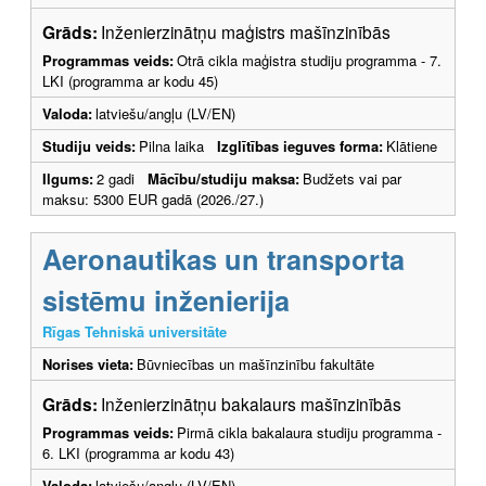
Grāds:
Inženierzinātņu maģistrs mašīnzinībās
Programmas veids:
Otrā cikla maģistra studiju programma - 7.
LKI (programma ar kodu 45)
Valoda:
latviešu/angļu (LV/EN)
Studiju veids:
Pilna laika
Izglītības ieguves forma:
Klātiene
Ilgums:
2 gadi
Mācību/studiju maksa:
Budžets vai par
maksu: 5300 EUR gadā (2026./27.)
Aeronautikas un transporta
sistēmu inženierija
Rīgas Tehniskā universitāte
Norises vieta:
Būvniecības un mašīnzinību fakultāte
Grāds:
Inženierzinātņu bakalaurs mašīnzinībās
Programmas veids:
Pirmā cikla bakalaura studiju programma -
6. LKI (programma ar kodu 43)
Valoda:
latviešu/angļu (LV/EN)