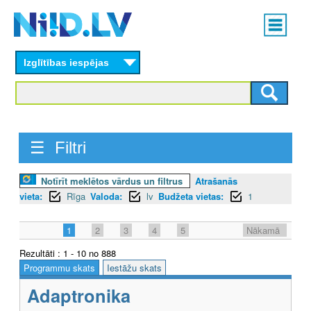
Skip
Main
to
menu
N
main
content
Izglītības iespējas
I
I
D
☰ Filtri
.
L
Notīrīt meklētos vārdus un filtrus
Atrašanās
vieta:
Rīga
Valoda:
lv
Budžeta vietas:
1
V
1
2
3
4
5
Nākamā
Rezultāti : 1 - 10 no 888
Programmu skats
Iestāžu skats
Adaptronika