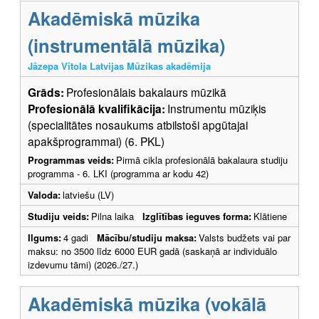
Akadēmiskā mūzika
(instrumentālā mūzika)
Jāzepa Vītola Latvijas Mūzikas akadēmija
Grāds:
Profesionālais bakalaurs mūzikā
Profesionālā kvalifikācija:
Instrumentu mūziķis
(specialitātes nosaukums atbilstoši apgūtajai
apakšprogrammai) (6. PKL)
Programmas veids:
Pirmā cikla profesionālā bakalaura studiju
programma - 6. LKI (programma ar kodu 42)
Valoda:
latviešu (LV)
Studiju veids:
Pilna laika
Izglītības ieguves forma:
Klātiene
Ilgums:
4 gadi
Mācību/studiju maksa:
Valsts budžets vai par
maksu: no 3500 līdz 6000 EUR gadā (saskaņā ar individuālo
izdevumu tāmi) (2026./27.)
Akadēmiskā mūzika (vokālā