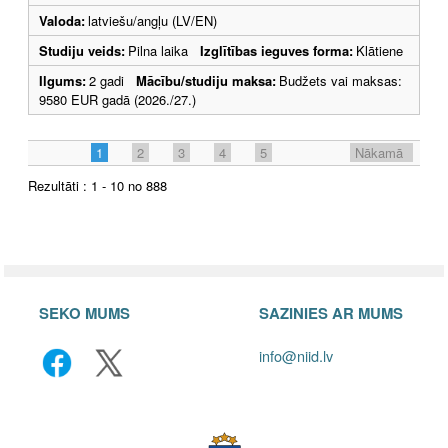
Valoda:
latviešu/angļu (LV/EN)
Studiju veids:
Pilna laika
Izglītības ieguves forma:
Klātiene
Ilgums:
2 gadi
Mācību/studiju maksa:
Budžets vai maksas:
9580 EUR gadā (2026./27.)
1
2
3
4
5
Nākamā
Rezultāti : 1 - 10 no 888
SEKO MUMS
SAZINIES AR MUMS
info@niid.lv