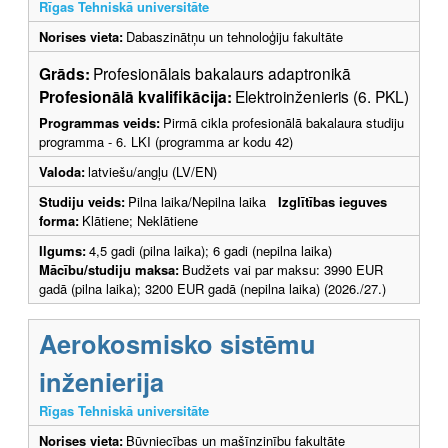
Rīgas Tehniskā universitāte
Norises vieta:
Dabaszinātņu un tehnoloģiju fakultāte
Grāds:
Profesionālais bakalaurs adaptronikā
Profesionālā kvalifikācija:
Elektroinženieris (6. PKL)
Programmas veids:
Pirmā cikla profesionālā bakalaura studiju
programma - 6. LKI (programma ar kodu 42)
Valoda:
latviešu/angļu (LV/EN)
Studiju veids:
Pilna laika/Nepilna laika
Izglītības ieguves
forma:
Klātiene; Neklātiene
Ilgums:
4,5 gadi (pilna laika); 6 gadi (nepilna laika)
Mācību/studiju maksa:
Budžets vai par maksu: 3990 EUR
gadā (pilna laika); 3200 EUR gadā (nepilna laika) (2026./27.)
Aerokosmisko sistēmu
inženierija
Rīgas Tehniskā universitāte
Norises vieta:
Būvniecības un mašīnzinību fakultāte