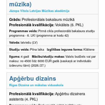
mūzika)
Jāzepa Vītola Latvijas Mūzikas akadēmija
Grāds:
Profesionālais bakalaurs mūzikā
Profesionālā kvalifikācija:
Vokālists (6. PKL)
Programmas veids:
Pirmā cikla profesionālā bakalaura studiju
programma - 6. LKI (programma ar kodu 42)
Valoda:
latviešu (LV)
Studiju veids:
Pilna laika
Izglītības ieguves forma:
Klātiene
Ilgums:
4 gadi
Mācību/studiju maksa:
Valsts budžets vai par
maksu: no 4500 līdz 6000 EUR gadā (saskaņā ar individuālo
izdevumu tāmi) (2026./27.)
Apģērbu dizains
Rīgas Dizaina un mākslas vidusskola
Profesionālā kvalifikācija:
Apģērbu dizainera
asistents (4. PKL)