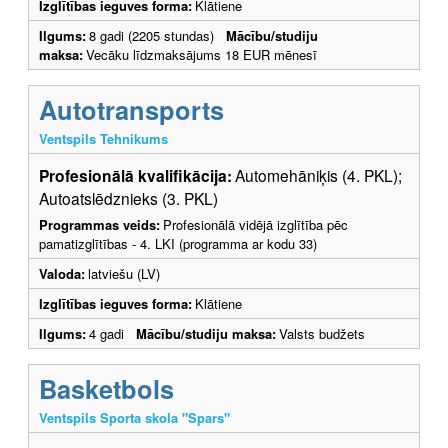
Izglītības ieguves forma:
Klātiene
Ilgums:
8 gadi (2205 stundas)
Mācību/studiju
maksa:
Vecāku līdzmaksājums 18 EUR mēnesī
Autotransports
Ventspils Tehnikums
Profesionālā kvalifikācija:
Automehāniķis (4. PKL);
Autoatslēdznieks (3. PKL)
Programmas veids:
Profesionālā vidējā izglītība pēc
pamatizglītības - 4. LKI (programma ar kodu 33)
Valoda:
latviešu (LV)
Izglītības ieguves forma:
Klātiene
Ilgums:
4 gadi
Mācību/studiju maksa:
Valsts budžets
Basketbols
Ventspils Sporta skola "Spars"