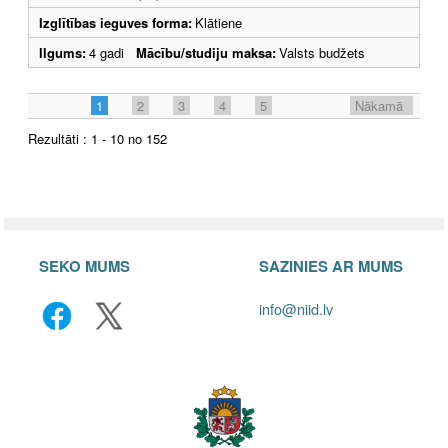
Izglītības ieguves forma:
Klātiene
Ilgums:
4 gadi
Mācību/studiju maksa:
Valsts budžets
1
2
3
4
5
Nākamā
Rezultāti : 1 - 10 no 152
SEKO MUMS
SAZINIES AR MUMS
info@niid.lv