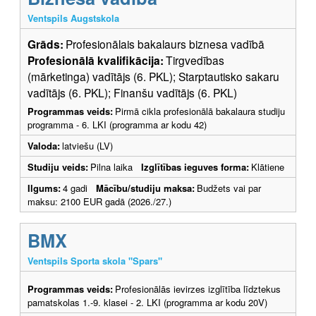
Ventspils Augstskola
Grāds:
Profesionālais bakalaurs biznesa vadībā
Profesionālā kvalifikācija:
Tirgvedības
(mārketinga) vadītājs (6. PKL); Starptautisko sakaru
vadītājs (6. PKL); Finanšu vadītājs (6. PKL)
Programmas veids:
Pirmā cikla profesionālā bakalaura studiju
programma - 6. LKI (programma ar kodu 42)
Valoda:
latviešu (LV)
Studiju veids:
Pilna laika
Izglītības ieguves forma:
Klātiene
Ilgums:
4 gadi
Mācību/studiju maksa:
Budžets vai par
maksu: 2100 EUR gadā (2026./27.)
BMX
Ventspils Sporta skola "Spars"
Programmas veids:
Profesionālās ievirzes izglītība līdztekus
pamatskolas 1.-9. klasei - 2. LKI (programma ar kodu 20V)