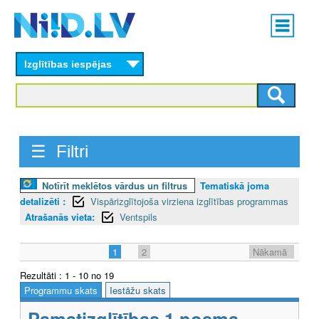
Skip
Main
to
menu
N
main
content
Izglītības iespējas
I
I
D
☰ Filtri
.
L
Notīrīt meklētos vārdus un filtrus
Tematiskā joma
detalizēti :
Vispārizglītojoša virziena izglītības programmas
V
Atrašanās vieta:
Ventspils
1
2
Nākamā
Rezultāti : 1 - 10 no 19
Programmu skats
Iestāžu skats
Pamatizglītības 1.posma