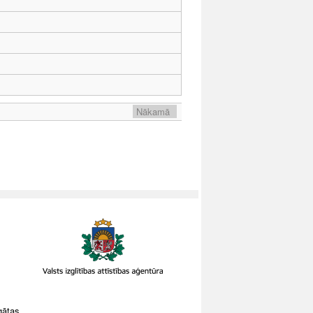
Nākamā
gātas.