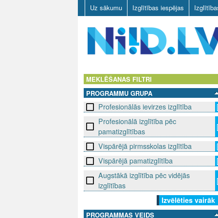
Uz sākumu
Izglītības iespējas
Izglītīb
N
I
MEKLĒŠANAS FILTRI
PROGRAMMU GRUPA
I
Profesionālās ievirzes izglītība
D
Profesionālā izglītība pēc
pamatizglītības
.
Vispārējā pirmsskolas izglītība
L
Vispārējā pamatizglītība
V
Augstākā izglītība pēc vidējās
izglītības
Izvēlēties vairāk
PROGRAMMAS VEIDS