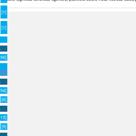
[1]
[1]
156]
154]
[6]
[13]
[5]