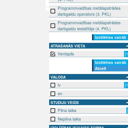
Programmvadības metālapstrādes
darbgaldu operators (3. PKL)
Programmvadības metālapstrādes
darbgaldu iestatītājs (4. PKL)
Izvēlēties vairāk
ATRAŠANĀS VIETA
Ventspils
[
Izvēlēties vairāk
Atcelt
VALODA
lv
[
en
STUDIJU VEIDS
Pilna laika
Nepilna laika
IZGLĪTĪBAS IEGUVES FORMA