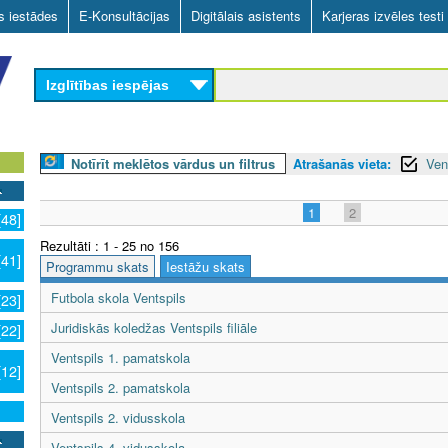
Skip
as iestādes
E-Konsultācijas
Digitālais asistents
Karjeras izvēles testi
to
main
Izglītības iespējas
content
Notīrīt meklētos vārdus un filtrus
Atrašanās vieta:
Ven
1
2
[48]
Rezultāti : 1 - 25 no 156
[41]
Programmu skats
Iestāžu skats
Futbola skola Ventspils
[23]
Juridiskās koledžas Ventspils filiāle
[22]
Ventspils 1. pamatskola
[12]
Ventspils 2. pamatskola
Ventspils 2. vidusskola
Ventspils 4. vidusskola