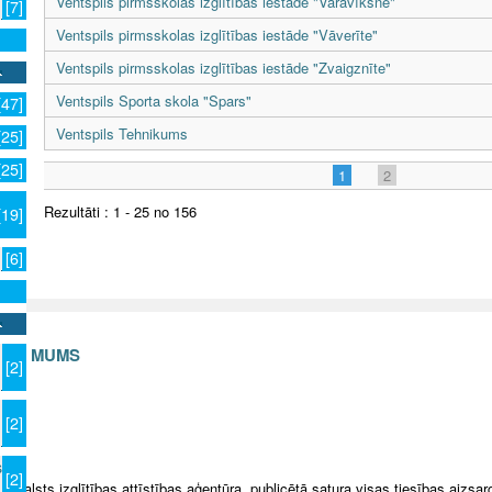
Ventspils pirmsskolas izglītības iestāde "Varavīksne"
[7]
Ventspils pirmsskolas izglītības iestāde "Vāverīte"
Ventspils pirmsskolas izglītības iestāde "Zvaigznīte"
Ventspils Sporta skola "Spars"
[47]
Ventspils Tehnikums
[25]
[25]
1
2
Rezultāti : 1 - 25 no 156
[19]
[6]
S AR MUMS
[2]
v
[2]
s
[2]
5 Valsts izglītības attīstības aģentūra, publicētā satura visas tiesības aizsar