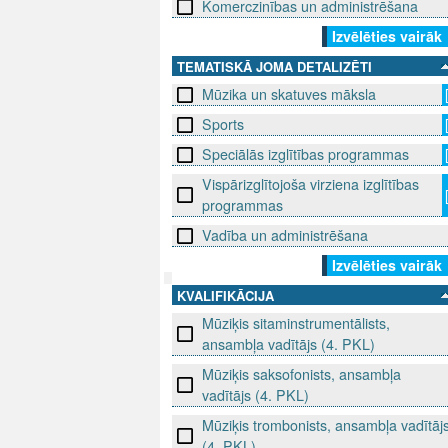
Komerczinības un administrēšana
Izvēlēties vairāk
TEMATISKĀ JOMA DETALIZĒTI
Mūzika un skatuves māksla
Sports
Speciālās izglītības programmas
Vispārizglītojoša virziena izglītības
programmas
Vadība un administrēšana
Izvēlēties vairāk
KVALIFIKĀCIJA
SEKO MUMS
SAZINIE
Mūziķis sitaminstrumentālists,
ansambļa vadītājs (4. PKL)
info@niid.l
Mūziķis saksofonists, ansambļa
vadītājs (4. PKL)
Mūziķis trombonists, ansambļa vadītāj
© 202
(4. PKL)