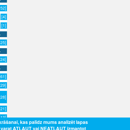
152]
[4]
[1]
125]
[24]
[61]
[29]
[28]
[21]
[13]
zkrāšanai, kas palīdz mums analizēt lapas
s varat ATĻAUT vai NEATĻAUT izmantot