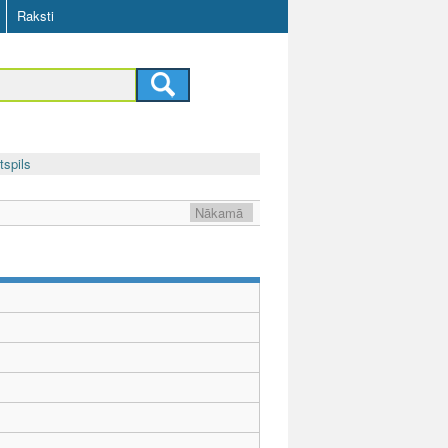
Raksti
tspils
Nākamā