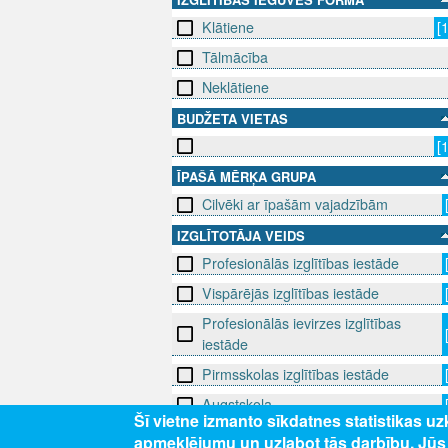
Klātiene
[
Tālmācība
Neklātiene
BUDŽETA VIETAS
[
ĪPAŠĀ MĒRĶA GRUPA
Cilvēki ar īpašām vajadzībām
IZGLĪTOTĀJA VEIDS
Profesionālās izglītības iestāde
Vispārējās izglītības iestāde
Profesionālās ievirzes izglītības
iestāde
Pirmsskolas izglītības iestāde
Augstskola
Šī vietne izmanto sīkdatnes statistikas u
Izvēlēties vairāk
apmeklējumu un uzlabot tās darbību. Jū