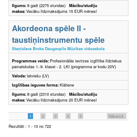
Ilgums:
8 gadi (2275 stundas)
Mācību/studiju
maksa:
Vecāku līdzmaksājums 15 EUR mēnesī
Akordeona spēle II -
taustiņinstrumentu spēle
Staņislava Broka Daugavpils Mūzikas vidusskola
Programmas veids:
Profesionālās ievirzes izglītība līdztekus
pamatskolas 1.-9. klasei - 2. LKI (programma ar kodu 20V)
Valoda:
latviešu (LV)
Izglītības ieguves forma:
Klātiene
Ilgums:
8 gadi (2310 stundas)
Mācību/studiju
maksa:
Vecāku līdzmaksājums 20 EUR mēnesī
1
2
3
4
5
Nākamā
Rezultāti : 1 - 10 no 722