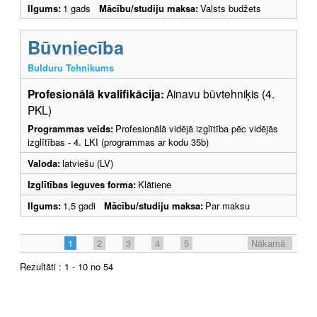
Ilgums:
1 gads
Mācību/studiju maksa:
Valsts budžets
Būvniecība
Bulduru Tehnikums
Profesionālā kvalifikācija:
Ainavu būvtehniķis (4.
PKL)
Programmas veids:
Profesionālā vidējā izglītība pēc vidējās
izglītības - 4. LKI (programmas ar kodu 35b)
Valoda:
latviešu (LV)
Izglītības ieguves forma:
Klātiene
Ilgums:
1,5 gadi
Mācību/studiju maksa:
Par maksu
1
2
3
4
5
Nākamā
Rezultāti : 1 - 10 no 54