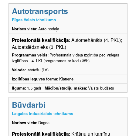
Autotransports
Rīgas Valsts tehnikums
Norises vieta:
Auto nodaļa
Profesionālā kvalifikācija:
Automehāniķis (4. PKL);
Autoatslēdznieks (3. PKL)
Programmas veids:
Profesionālā vidējā izglītība pēc vidējās
izglītības - 4. LKI (programmas ar kodu 35b)
Valoda:
latviešu (LV)
Izglītības ieguves forma:
Klātiene
Ilgums:
1,5 gadi
Mācību/studiju maksa:
Valsts budžets
Būvdarbi
Latgales Industriālais tehnikums
Norises vieta:
Dagda
Profesionālā kvalifikācija:
Krāšņu un kamīnu