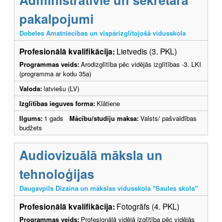
pakalpojumi
Dobeles Amatniecības un vispārizglītojošā vidusskola
Profesionālā kvalifikācija:
Lietvedis (3. PKL)
Programmas veids:
Arodizglītība pēc vidējās izglītības -3. LKI
(programma ar kodu 35a)
Valoda:
latviešu (LV)
Izglītības ieguves forma:
Klātiene
Ilgums:
1 gads
Mācību/studiju maksa:
Valsts/ pašvaldības
budžets
Audiovizuālā māksla un
tehnoloģijas
Daugavpils Dizaina un mākslas vidusskola "Saules skola"
Profesionālā kvalifikācija:
Fotogrāfs (4. PKL)
Programmas veids:
Profesionālā vidējā izglītība pēc vidējās