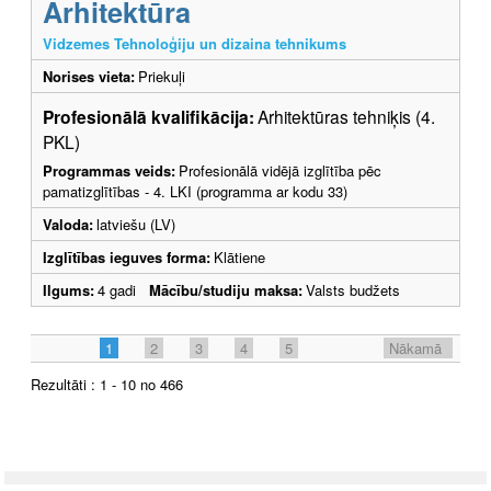
Arhitektūra
Vidzemes Tehnoloģiju un dizaina tehnikums
Norises vieta:
Priekuļi
Profesionālā kvalifikācija:
Arhitektūras tehniķis (4.
PKL)
Programmas veids:
Profesionālā vidējā izglītība pēc
pamatizglītības - 4. LKI (programma ar kodu 33)
Valoda:
latviešu (LV)
Izglītības ieguves forma:
Klātiene
Ilgums:
4 gadi
Mācību/studiju maksa:
Valsts budžets
1
2
3
4
5
Nākamā
Rezultāti : 1 - 10 no 466