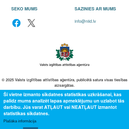
SEKO MUMS
SAZINIES AR MUMS
info@niid.lv
© 2025 Valsts izglītības attīstības aģentūra, publicētā satura visas tiesības
aizsargātas.
Šī vietne izmanto sīkdatnes statistikas uzkrāšanai, kas
palīdz mums analizēt lapas apmeklējumu un uzlabot tās
darbību. Jūs varat ATĻAUT vai NEATĻAUT izmantot
statistikas sīkdatnes.
Plašāka informācija