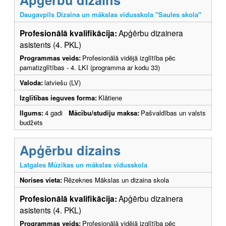
Daugavpils Dizaina un mākslas vidusskola "Saules skola"
Profesionālā kvalifikācija:
Apģērbu dizainera
asistents (4. PKL)
Programmas veids:
Profesionālā vidējā izglītība pēc
pamatizglītības - 4. LKI (programma ar kodu 33)
Valoda:
latviešu (LV)
Izglītības ieguves forma:
Klātiene
Ilgums:
4 gadi
Mācību/studiju maksa:
Pašvaldības un valsts
budžets
Apģērbu dizains
Latgales Mūzikas un mākslas vidusskola
Norises vieta:
Rēzeknes Mākslas un dizaina skola
Profesionālā kvalifikācija:
Apģērbu dizainera
asistents (4. PKL)
Programmas veids:
Profesionālā vidējā izglītība pēc