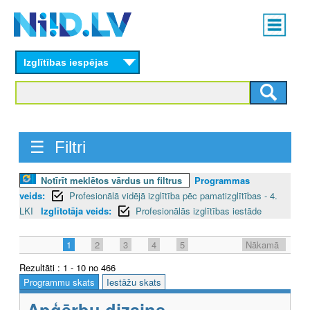
Skip
Main
to
menu
N
main
content
Izglītības iespējas
I
I
D
☰ Filtri
.
L
Notīrīt meklētos vārdus un filtrus
Programmas
veids:
Profesionālā vidējā izglītība pēc pamatizglītības - 4.
V
LKI
Izglītotāja veids:
Profesionālās izglītības iestāde
1
2
3
4
5
Nākamā
Rezultāti : 1 - 10 no 466
Programmu skats
Iestāžu skats
Apģērbu dizains