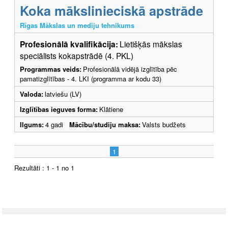
Koka mākslinieciskā apstrāde
Rīgas Mākslas un mediju tehnikums
Profesionālā kvalifikācija:
Lietišķās mākslas
speciālists kokapstrādē (4. PKL)
Programmas veids:
Profesionālā vidējā izglītība pēc
pamatizglītības - 4. LKI (programma ar kodu 33)
Valoda:
latviešu (LV)
Izglītības ieguves forma:
Klātiene
Ilgums:
4 gadi
Mācību/studiju maksa:
Valsts budžets
1
Rezultāti : 1 - 1 no 1