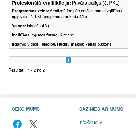
Profesionālā kvalifikācija:
Pavāra palīgs (3. PKL)
Programmas veids:
Arodizglītība pēc daļējas pamatizglītības
apguves - 3. LKI (programma ar kodu 32b)
Valoda:
latviešu (LV)
Izglītības ieguves forma:
Klātiene
Ilgums:
3 gadi
Mācību/studiju maksa:
Valsts budžets
1
Rezultāti : 1 - 2 no 2
SEKO MUMS
SAZINIES AR MUMS
info@niid.lv