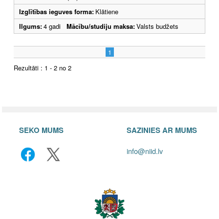
Izglītības ieguves forma:
Klātiene
Ilgums:
4 gadi
Mācību/studiju maksa:
Valsts budžets
1
Rezultāti : 1 - 2 no 2
SEKO MUMS
SAZINIES AR MUMS
info@niid.lv