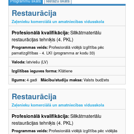
Programmu skats
Iestāžu skats
Restaurācija
Zaļenieku komerciālā un amatniecības vidusskola
Profesionālā kvalifikācija:
Silikātmateriālu
restaurācijas tehniķis (4. PKL)
Programmas veids:
Profesionālā vidējā izglītība pēc
pamatizglītības - 4. LKI (programma ar kodu 33)
Valoda:
latviešu (LV)
Izglītības ieguves forma:
Klātiene
Ilgums:
4 gadi
Mācību/studiju maksa:
Valsts budžets
Restaurācija
Zaļenieku komerciālā un amatniecības vidusskola
Profesionālā kvalifikācija:
Silikātmateriālu
restaurācijas tehniķis (4. PKL)
Programmas veids:
Profesionālā vidējā izglītība pēc vidējās