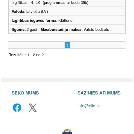
izglītības - 4. LKI (programmas ar kodu 35b)
Valoda:
latviešu (LV)
Izglītības ieguves forma:
Klātiene
Ilgums:
2 gadi
Mācību/studiju maksa:
Valsts budžets
1
Rezultāti : 1 - 2 no 2
SEKO MUMS
SAZINIES AR MUMS
info@niid.lv