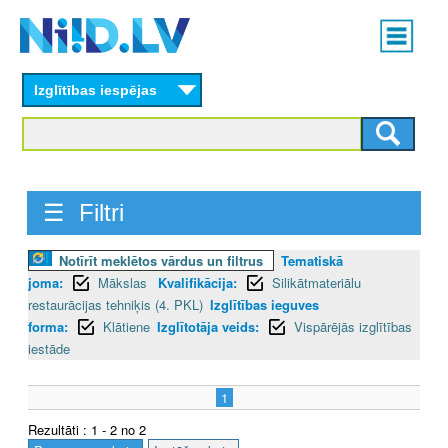
Skip
Main
to
menu
N
main
content
Izglītības iespējas
I
I
D
☰ Filtri
.
L
Notīrīt meklētos vārdus un filtrus
Tematiskā
joma:
Mākslas
Kvalifikācija:
Silikātmateriālu
V
restaurācijas tehniķis (4. PKL)
Izglītības ieguves
forma:
Klātiene
Izglītotāja veids:
Vispārējās izglītības
iestāde
1
Rezultāti : 1 - 2 no 2