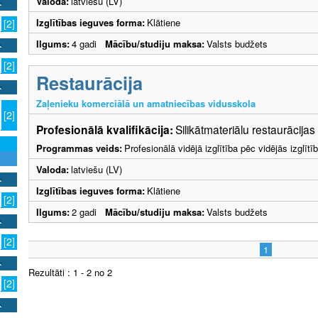
Valoda:
latviešu (LV)
Izglītības ieguves forma:
Klātiene
[2]
Ilgums:
4 gadi
Mācību/studiju maksa:
Valsts budžets
[2]
Restaurācija
Zaļenieku komerciālā un amatniecības vidusskola
[2]
Profesionālā kvalifikācija:
Silikātmateriālu restaurācijas
Programmas veids:
Profesionālā vidējā izglītība pēc vidējās izglī
Valoda:
latviešu (LV)
Izglītības ieguves forma:
Klātiene
[2]
Ilgums:
2 gadi
Mācību/studiju maksa:
Valsts budžets
[2]
1
Rezultāti : 1 - 2 no 2
[2]