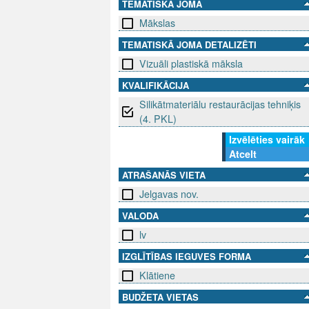
TEMATISKĀ JOMA
Mākslas
TEMATISKĀ JOMA DETALIZĒTI
Vizuāli plastiskā māksla
KVALIFIKĀCIJA
Silikātmateriālu restaurācijas tehniķis
(4. PKL)
Izvēlēties vairāk
Atcelt
ATRAŠANĀS VIETA
Jelgavas nov.
VALODA
lv
IZGLĪTĪBAS IEGUVES FORMA
Klātiene
BUDŽETA VIETAS