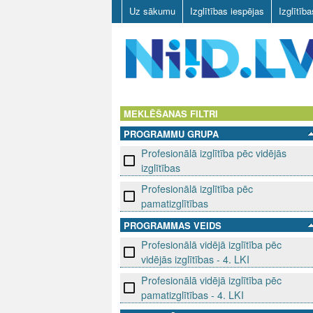
Uz sākumu
Izglītības iespējas
Izglītīb
N
I
MEKLĒŠANAS FILTRI
PROGRAMMU GRUPA
I
Profesionālā izglītība pēc vidējās
D
izglītības
Profesionālā izglītība pēc
.
pamatizglītības
L
PROGRAMMAS VEIDS
Profesionālā vidējā izglītība pēc
V
vidējās izglītības - 4. LKI
Profesionālā vidējā izglītība pēc
pamatizglītības - 4. LKI