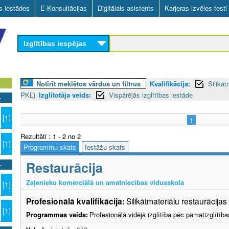
Skip
as iestādes
E-Konsultācijas
Digitālais asistents
Karjeras izvēles testi
to
main
Izglītības iespējas
content
Notīrīt meklētos vārdus un filtrus
Kvalifikācija:
Silikāt
PKL)
Izglītotāja veids:
Vispārējās izglītības iestāde
[1]
1
Rezultāti : 1 - 2 no 2
[1]
Programmu skats
Iestāžu skats
Restaurācija
Zaļenieku komerciālā un amatniecības vidusskola
[1]
Profesionālā kvalifikācija:
Silikātmateriālu restaurācijas
[1]
Programmas veids:
Profesionālā vidējā izglītība pēc pamatizglītīb