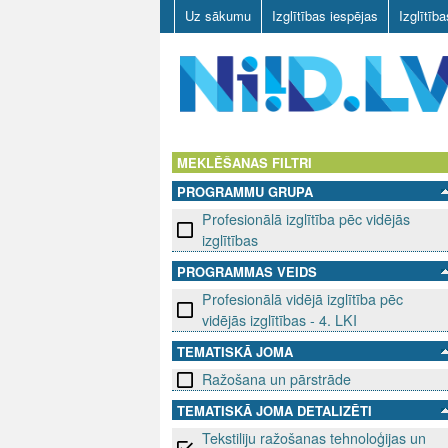
Uz sākumu
Izglītības iespējas
Izglītīb
N
I
MEKLĒŠANAS FILTRI
PROGRAMMU GRUPA
I
Profesionālā izglītība pēc vidējās
D
izglītības
PROGRAMMAS VEIDS
.
Profesionālā vidējā izglītība pēc
L
vidējās izglītības - 4. LKI
TEMATISKĀ JOMA
V
Ražošana un pārstrāde
TEMATISKĀ JOMA DETALIZĒTI
Tekstiliju ražošanas tehnoloģijas un