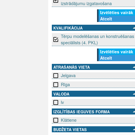
izstrādājumu izgatavošana
Izvēlēties vairāk
Atcelt
KVALIFIKĀCIJA
Tērpu modelēšanas un konstruēšanas
speciālists (4. PKL)
Izvēlēties vairāk
Atcelt
ATRAŠANĀS VIETA
Jelgava
Rīga
VALODA
lv
IZGLĪTĪBAS IEGUVES FORMA
Klātiene
BUDŽETA VIETAS