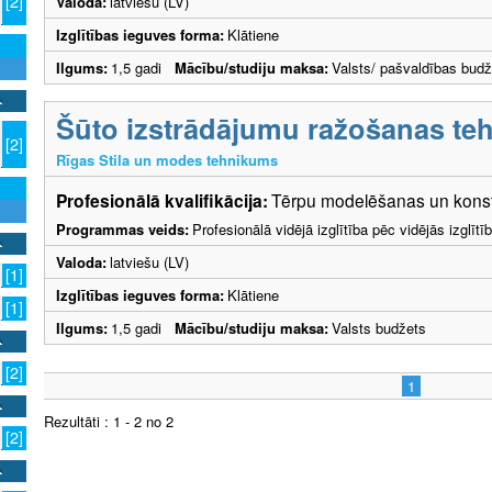
[2]
Valoda:
latviešu (LV)
Izglītības ieguves forma:
Klātiene
Ilgums:
1,5 gadi
Mācību/studiju maksa:
Valsts/ pašvaldības budž
Šūto izstrādājumu ražošanas teh
[2]
Rīgas Stila un modes tehnikums
Profesionālā kvalifikācija:
Tērpu modelēšanas un konstr
Programmas veids:
Profesionālā vidējā izglītība pēc vidējās izglī
Valoda:
latviešu (LV)
[1]
Izglītības ieguves forma:
Klātiene
[1]
Ilgums:
1,5 gadi
Mācību/studiju maksa:
Valsts budžets
[2]
1
Rezultāti : 1 - 2 no 2
[2]