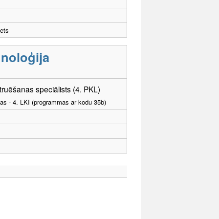
ets
noloģija
uēšanas speciālists (4. PKL)
tības - 4. LKI (programmas ar kodu 35b)