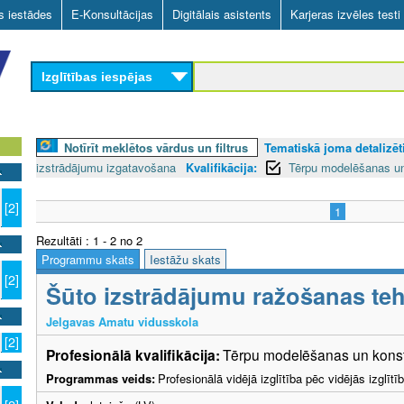
Skip
as iestādes
E-Konsultācijas
Digitālais asistents
Karjeras izvēles testi
to
main
Izglītības iespējas
content
Notīrīt meklētos vārdus un filtrus
Tematiskā joma detalizēti
izstrādājumu izgatavošana
Kvalifikācija:
Tērpu modelēšanas un
[2]
1
Rezultāti : 1 - 2 no 2
Programmu skats
Iestāžu skats
[2]
Šūto izstrādājumu ražošanas teh
Jelgavas Amatu vidusskola
[2]
Profesionālā kvalifikācija:
Tērpu modelēšanas un konstr
Programmas veids:
Profesionālā vidējā izglītība pēc vidējās izglī