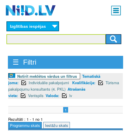
Skip
Main
to
menu
N
main
content
Izglītības iespējas
I
I
D
☰ Filtri
.
L
Notīrīt meklētos vārdus un filtrus
Tematiskā
joma:
Individuālie pakalpojumi
Kvalifikācija:
Tūrisma
V
pakalpojumu konsultants (4. PKL)
Atrašanās
vieta:
Ventspils
Valoda:
lv
1
Rezultāti : 1 - 1 no 1
Programmu skats
Iestāžu skats