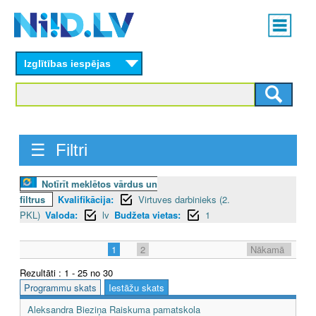
Skip
Main
to
menu
N
main
content
Izglītības iespējas
I
I
D
☰ Filtri
.
L
Notīrīt meklētos vārdus un
filtrus
Kvalifikācija:
Virtuves darbinieks (2.
V
PKL)
Valoda:
lv
Budžeta vietas:
1
1
2
Nākamā
Rezultāti : 1 - 25 no 30
Programmu skats
Iestāžu skats
Aleksandra Bieziņa Raiskuma pamatskola