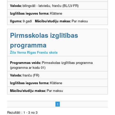
Valoda:
bilingvāli - latviešu, franču (BL/LV-FR)
Izglītības ieguves forma:
Klātiene
Ilgums:
9 gadi
Mācību/studiju maksa:
Par maksu
Pirmsskolas izglītības
programma
Žila Verna Rīgas Franču skola
Programmas veids:
Pirmsskolas izglītības programma
(programma ar kodu 01)
Valoda:
franču (FR)
Izglītības ieguves forma:
Klātiene
Mācību/studiju maksa:
Par maksu
1
Rezultāti : 1 - 3 no 3