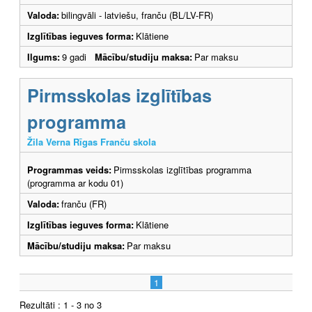
Valoda:
bilingvāli - latviešu, franču (BL/LV-FR)
Izglītības ieguves forma:
Klātiene
Ilgums:
9 gadi
Mācību/studiju maksa:
Par maksu
Pirmsskolas izglītības
programma
Žila Verna Rīgas Franču skola
Programmas veids:
Pirmsskolas izglītības programma
(programma ar kodu 01)
Valoda:
franču (FR)
Izglītības ieguves forma:
Klātiene
Mācību/studiju maksa:
Par maksu
1
Rezultāti : 1 - 3 no 3