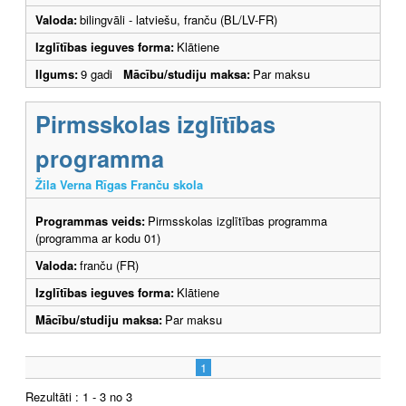
Valoda:
bilingvāli - latviešu, franču (BL/LV-FR)
Izglītības ieguves forma:
Klātiene
Ilgums:
9 gadi
Mācību/studiju maksa:
Par maksu
Pirmsskolas izglītības
programma
Žila Verna Rīgas Franču skola
Programmas veids:
Pirmsskolas izglītības programma
(programma ar kodu 01)
Valoda:
franču (FR)
Izglītības ieguves forma:
Klātiene
Mācību/studiju maksa:
Par maksu
1
Rezultāti : 1 - 3 no 3