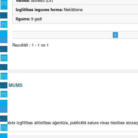
Valoda:
latviešu (LV)
[1]
Izglītības ieguves forma:
Neklātiene
Ilgums:
9 gadi
[1]
1
Rezultāti : 1 - 1 no 1
[1]
[1]
S AR MUMS
[1]
v
5 Valsts izglītības attīstības aģentūra, publicētā satura visas tiesības aizsar
[1]