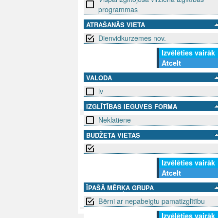
programmas
ATRAŠANĀS VIETA
Dienvidkurzemes nov.
Izvēlēties vairāk
Atcelt
VALODA
lv
IZGLĪTĪBAS IEGUVES FORMA
Neklātiene
SEKO MUMS
SAZINIE
BUDŽETA VIETAS
info@niid.l
Izvēlēties vairāk
Atcelt
ĪPAŠĀ MĒRĶA GRUPA
© 202
Bērni ar nepabeigtu pamatizglītību
Izvēlēties vairāk