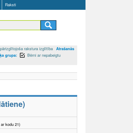
Raksti
pārizglītojoša rakstura izglītība
Atrašanās
ķa grupa:
Bērni ar nepabeigtu
ātiene)
 ar kodu 21)