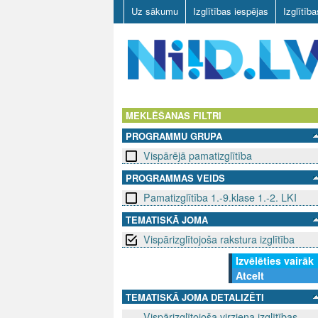
Uz sākumu
Izglītības iespējas
Izglītīb
N
I
MEKLĒŠANAS FILTRI
PROGRAMMU GRUPA
I
Vispārējā pamatizglītība
D
PROGRAMMAS VEIDS
Pamatizglītība 1.-9.klase 1.-2. LKI
.
TEMATISKĀ JOMA
L
Vispārizglītojoša rakstura izglītība
V
Izvēlēties vairāk
Atcelt
TEMATISKĀ JOMA DETALIZĒTI
Vispārizglītojoša virziena izglītības