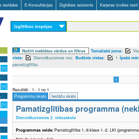
Skip
as iestādes
E-Konsultācijas
Digitālais asistents
Karjeras izvēles testi
to
main
Izglītības iespējas
content
Notīrīt meklētos vārdus un filtrus
Tematiskā joma:
Vis
vieta:
Dienvidkurzemes nov.
Budžeta vietas:
1
Īpašā mēr
pamatizglītību
[1]
1
[1]
Rezultāti : 1 - 1 no 1
Programmu skats
Iestāžu skats
[1]
Pamatizglītības programma (nekl
Dienvidkurzemes 2. vidusskola
Programmas veids:
Pamatizglītība 1.-9.klase 1.-2. LKI (programma