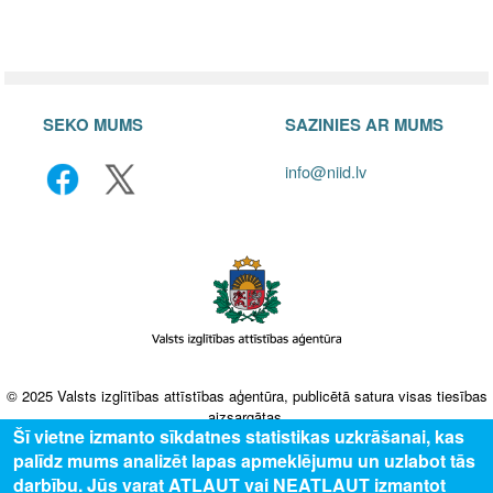
SEKO MUMS
SAZINIES AR MUMS
info@niid.lv
© 2025 Valsts izglītības attīstības aģentūra, publicētā satura visas tiesības
aizsargātas.
Šī vietne izmanto sīkdatnes statistikas uzkrāšanai, kas
palīdz mums analizēt lapas apmeklējumu un uzlabot tās
darbību. Jūs varat ATĻAUT vai NEATĻAUT izmantot