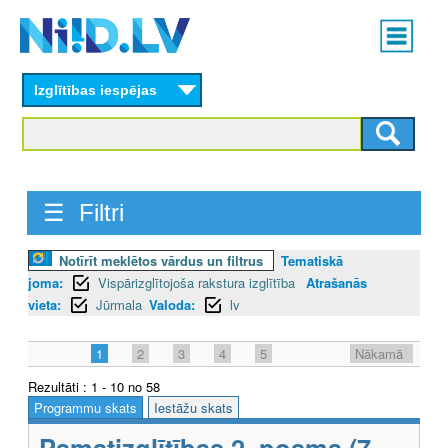
Skip
Main
to
menu
N
main
content
Izglītības iespējas
I
I
D
☰ Filtri
.
L
Notīrīt meklētos vārdus un filtrus
Tematiskā
joma:
Vispārizglītojoša rakstura izglītība
Atrašanās
V
vieta:
Jūrmala
Valoda:
lv
1
2
3
4
5
Nākamā
Rezultāti : 1 - 10 no 58
Programmu skats
Iestāžu skats
Pamatizglītības 2. posma (7.-