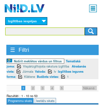
Skip
Main
to
menu
N
main
content
Izglītības iespējas
I
I
D
☰ Filtri
.
L
Notīrīt meklētos vārdus un filtrus
Tematiskā
joma:
Vispārizglītojoša rakstura izglītība
Atrašanās
V
vieta:
Jūrmala
Valoda:
lv
Izglītības ieguves
forma:
Klātiene
Budžeta vietas:
1
1
2
3
4
5
Nākamā
Rezultāti : 1 - 10 no 53
Programmu skats
Iestāžu skats