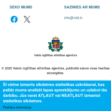
SEKO MUMS
SAZINIES AR MUMS
info@niid.lv
© 2025 Valsts izglītības attīstības aģentūra, publicētā satura visas tiesības
aizsargātas.
Šī vietne izmanto sīkdatnes statistikas uzkrāšanai, kas
palīdz mums analizēt lapas apmeklējumu un uzlabot tās
darbību. Jūs varat ATĻAUT vai NEATĻAUT izmantot
statistikas sīkdatnes.
Plašāka informācija