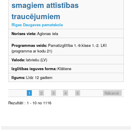
smagiem attīstības
traucējumiem
Rīgas Daugavas pamatskola
Norises vieta:
Aglonas iela
Programmas veids:
Pamatizglītība 1.-9.klase 1.-2. LKI
(programma ar kodu 21)
Valoda:
latviešu (LV)
Izglītības ieguves forma:
Klātiene
Ilgums:
Līdz 12 gadiem
1
2
3
4
5
Nākamā
Rezultāti : 1 - 10 no 1116