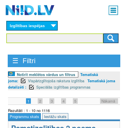
Skip
Main
to
menu
N
main
content
Izglītības iespējas
I
I
D
☰ Filtri
.
L
Notīrīt meklētos vārdus un filtrus
Tematiskā
joma:
Vispārizglītojoša rakstura izglītība
Tematiskā joma
V
detalizēti :
Speciālās izglītības programmas
1
2
3
4
5
Nākamā
Rezultāti : 1 - 10 no 1116
Programmu skats
Iestāžu skats
Pamatizglītības 2.posma