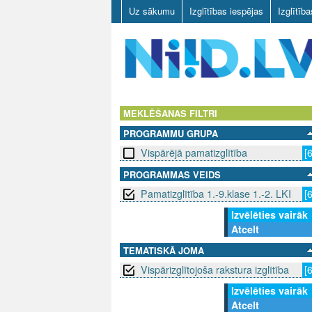
Uz sākumu
Izglītības iespējas
Izglītīb
N
I
MEKLĒŠANAS FILTRI
PROGRAMMU GRUPA
I
Vispārējā pamatizglītība
[
D
PROGRAMMAS VEIDS
Pamatizglītība 1.-9.klase 1.-2. LKI
[
.
Izvēlēties vairāk
L
Atcelt
V
TEMATISKĀ JOMA
Vispārizglītojoša rakstura izglītība
[
Izvēlēties vairāk
Atcelt