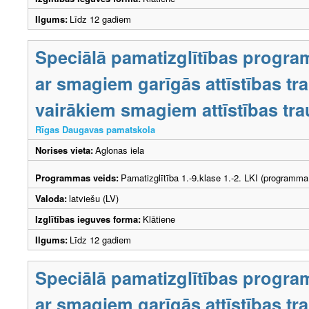
Ilgums:
Līdz 12 gadiem
Speciālā pamatizglītības progra
ar smagiem garīgās attīstības t
vairākiem smagiem attīstības tr
Rīgas Daugavas pamatskola
Norises vieta:
Aglonas iela
Programmas veids:
Pamatizglītība 1.-9.klase 1.-2. LKI (programma
Valoda:
latviešu (LV)
Izglītības ieguves forma:
Klātiene
Ilgums:
Līdz 12 gadiem
Speciālā pamatizglītības progra
ar smagiem garīgās attīstības t