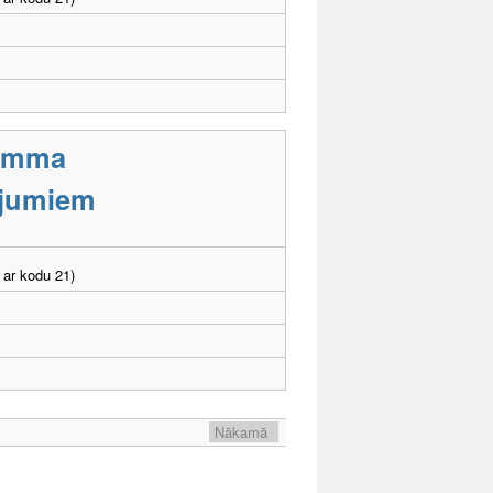
ramma
cējumiem
 ar kodu 21)
Nākamā