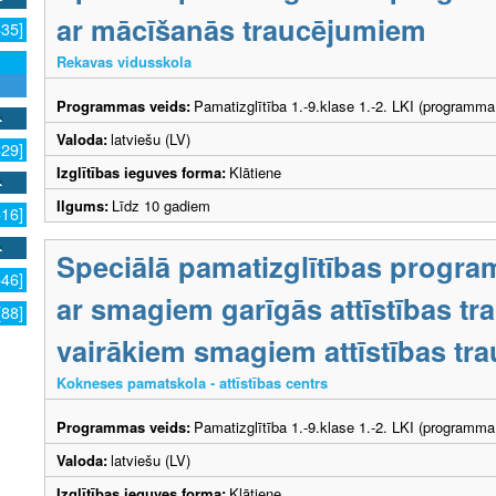
ar mācīšanās traucējumiem
635]
Rekavas vidusskola
Programmas veids:
Pamatizglītība 1.-9.klase 1.-2. LKI (programma
Valoda:
latviešu (LV)
629]
Izglītības ieguves forma:
Klātiene
Ilgums:
Līdz 10 gadiem
616]
Speciālā pamatizglītības progra
546]
ar smagiem garīgās attīstības t
[88]
vairākiem smagiem attīstības tr
Kokneses pamatskola - attīstības centrs
Programmas veids:
Pamatizglītība 1.-9.klase 1.-2. LKI (programma
Valoda:
latviešu (LV)
Izglītības ieguves forma:
Klātiene