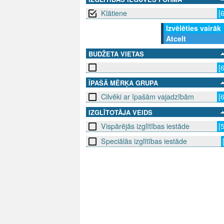
Klātiene
[
Izvēlēties vairāk
Atcelt
BUDŽETA VIETAS
[
ĪPAŠĀ MĒRĶA GRUPA
Cilvēki ar īpašām vajadzībām
[
IZGLĪTOTĀJA VEIDS
Vispārējās izglītības iestāde
[
Speciālās izglītības iestāde