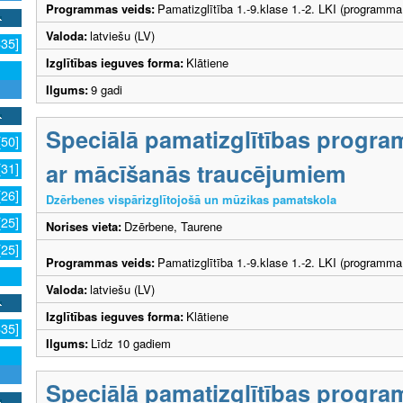
Programmas veids:
Pamatizglītība 1.-9.klase 1.-2. LKI (programma
Valoda:
latviešu (LV)
635]
Izglītības ieguves forma:
Klātiene
Ilgums:
9 gadi
Speciālā pamatizglītības progra
[50]
ar mācīšanās traucējumiem
[31]
[26]
Dzērbenes vispārizglītojošā un mūzikas pamatskola
[25]
Norises vieta:
Dzērbene, Taurene
[25]
Programmas veids:
Pamatizglītība 1.-9.klase 1.-2. LKI (programma
Valoda:
latviešu (LV)
Izglītības ieguves forma:
Klātiene
635]
Ilgums:
Līdz 10 gadiem
Speciālā pamatizglītības progra