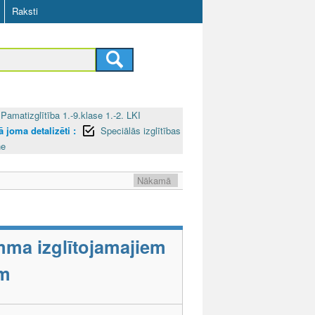
Raksti
Pamatizglītība 1.-9.klase 1.-2. LKI
 joma detalizēti :
Speciālās izglītības
ne
Nākamā
mma izglītojamajiem
em