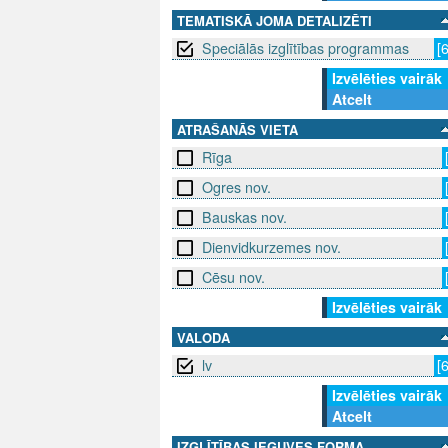
TEMATISKĀ JOMA DETALIZĒTI
Speciālās izglītības programmas
[
Izvēlēties vairāk
Atcelt
ATRAŠANĀS VIETA
Rīga
Ogres nov.
Bauskas nov.
Dienvidkurzemes nov.
Cēsu nov.
Izvēlēties vairāk
VALODA
lv
[
Izvēlēties vairāk
Atcelt
IZGLĪTĪBAS IEGUVES FORMA