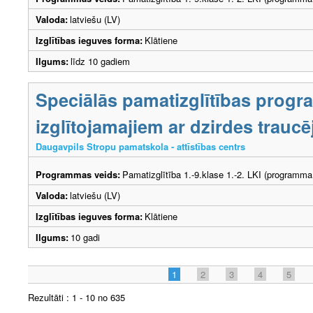
Valoda:
latviešu (LV)
Izglītības ieguves forma:
Klātiene
Ilgums:
līdz 10 gadiem
Speciālās pamatizglītības prog
izglītojamajiem ar dzirdes trau
Daugavpils Stropu pamatskola - attīstības centrs
Programmas veids:
Pamatizglītība 1.-9.klase 1.-2. LKI (programma
Valoda:
latviešu (LV)
Izglītības ieguves forma:
Klātiene
Ilgums:
10 gadi
1
2
3
4
5
Rezultāti : 1 - 10 no 635