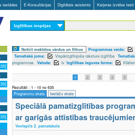
Skip
as iestādes
E-Konsultācijas
Digitālais asistents
Karjeras izvēles testi
to
main
Izglītības iespējas
content
Notīrīt meklētos vārdus un filtrus
Programmas veids:
Tematiskā joma:
Vispārizglītojoša rakstura izglītība
Tematiskā
programmas
Valoda:
lv
Izglītības ieguves forma:
Klātie
635]
1
2
3
4
5
635]
Rezultāti : 1 - 10 no 635
Programmu skats
Iestāžu skats
Speciālā pamatizglītības progra
ar garīgās attīstības traucējumi
635]
Ventspils 2. pamatskola