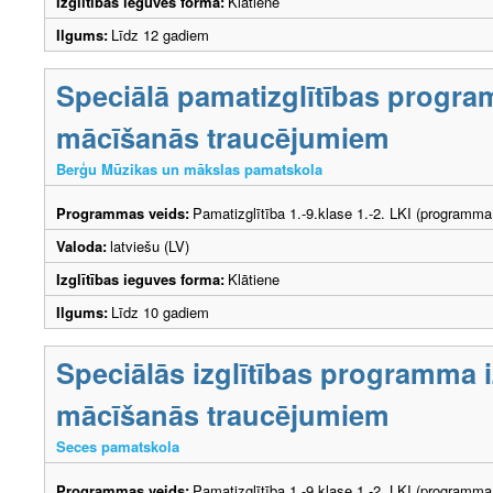
Izglītības ieguves forma:
Klātiene
Ilgums:
Līdz 12 gadiem
Speciālā pamatizglītības progra
mācīšanās traucējumiem
Berģu Mūzikas un mākslas pamatskola
Programmas veids:
Pamatizglītība 1.-9.klase 1.-2. LKI (programma
Valoda:
latviešu (LV)
Izglītības ieguves forma:
Klātiene
Ilgums:
Līdz 10 gadiem
Speciālās izglītības programma i
mācīšanās traucējumiem
Seces pamatskola
Programmas veids:
Pamatizglītība 1.-9.klase 1.-2. LKI (programma