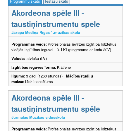
Programmu skats
Iestāžu skats
Akordeona spēle III -
taustiņinstrumentu spēle
Jāzepa Mediņa Rīgas 1.mūzikas skola
Programmas veids:
Profesionālās ievirzes izglītība līdztekus
vidējās izglītības ieguvei - 3. LKI (programma ar kodu 30V)
Valoda:
latviešu (LV)
Izglītības ieguves forma:
Klātiene
Ilgums:
3 gadi (1260 stundas)
Mācību/studiju
maksa:
Līdzfinansējums
Akordeona spēle III -
taustiņinstrumentu spēle
Jūrmalas Mūzikas vidusskola
Programmas veids:
Profesionālās ievirzes izglītība līdztekus