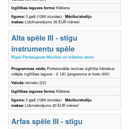
Izglītības ieguves forma:
Klātiene
Ilgums:
3 gadi (1260 stundas)
Mācību/studiju
maksa:
Līdzfinansējums 35 EUR mēnesī
Alta spēle III - stīgu
instrumentu spēle
Rīgas Pārdaugavas Mūzikas un mākslas skola
Programmas veids:
Profesionālās ievirzes izglītība līdztekus
vidējās izglītības ieguvei - 3. LKI (programma ar kodu 30V)
Valoda:
latviešu (LV)
Izglītības ieguves forma:
Klātiene
Ilgums:
3 gadi (1260 stundas)
Mācību/studiju
maksa:
Līdzmaksājums 20 EUR mēnesī
Arfas spēle III - stīgu