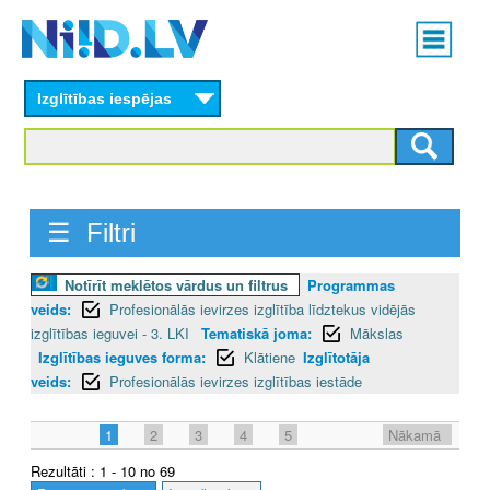
Skip
Main
to
menu
N
main
content
Izglītības iespējas
I
I
D
☰ Filtri
.
L
Notīrīt meklētos vārdus un filtrus
Programmas
veids:
Profesionālās ievirzes izglītība līdztekus vidējās
V
izglītības ieguvei - 3. LKI
Tematiskā joma:
Mākslas
Izglītības ieguves forma:
Klātiene
Izglītotāja
veids:
Profesionālās ievirzes izglītības iestāde
1
2
3
4
5
Nākamā
Rezultāti : 1 - 10 no 69