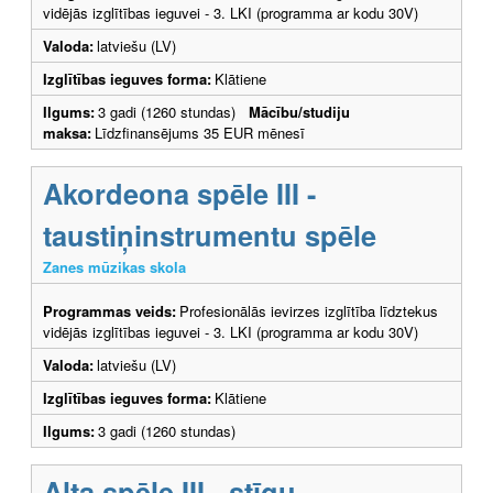
vidējās izglītības ieguvei - 3. LKI (programma ar kodu 30V)
Valoda:
latviešu (LV)
Izglītības ieguves forma:
Klātiene
Ilgums:
3 gadi (1260 stundas)
Mācību/studiju
maksa:
Līdzfinansējums 35 EUR mēnesī
Akordeona spēle III -
taustiņinstrumentu spēle
Zanes mūzikas skola
Programmas veids:
Profesionālās ievirzes izglītība līdztekus
vidējās izglītības ieguvei - 3. LKI (programma ar kodu 30V)
Valoda:
latviešu (LV)
Izglītības ieguves forma:
Klātiene
Ilgums:
3 gadi (1260 stundas)
Alta spēle III - stīgu