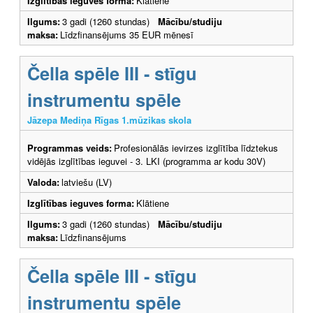
Izglītības ieguves forma:
Klātiene
Ilgums:
3 gadi (1260 stundas)
Mācību/studiju
maksa:
Līdzfinansējums 35 EUR mēnesī
Čella spēle III - stīgu
instrumentu spēle
Jāzepa Mediņa Rīgas 1.mūzikas skola
Programmas veids:
Profesionālās ievirzes izglītība līdztekus
vidējās izglītības ieguvei - 3. LKI (programma ar kodu 30V)
Valoda:
latviešu (LV)
Izglītības ieguves forma:
Klātiene
Ilgums:
3 gadi (1260 stundas)
Mācību/studiju
maksa:
Līdzfinansējums
Čella spēle III - stīgu
instrumentu spēle