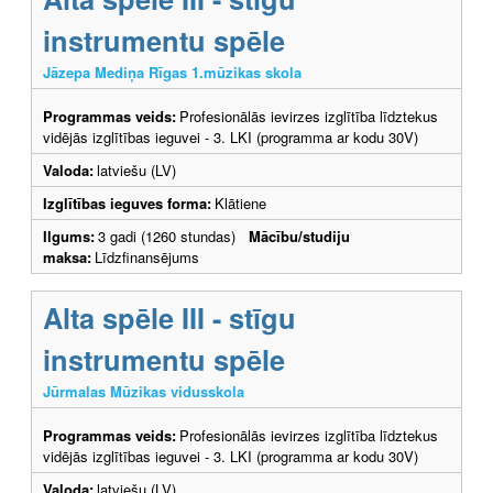
instrumentu spēle
Jāzepa Mediņa Rīgas 1.mūzikas skola
Programmas veids:
Profesionālās ievirzes izglītība līdztekus
vidējās izglītības ieguvei - 3. LKI (programma ar kodu 30V)
Valoda:
latviešu (LV)
Izglītības ieguves forma:
Klātiene
Ilgums:
3 gadi (1260 stundas)
Mācību/studiju
maksa:
Līdzfinansējums
Alta spēle III - stīgu
instrumentu spēle
Jūrmalas Mūzikas vidusskola
Programmas veids:
Profesionālās ievirzes izglītība līdztekus
vidējās izglītības ieguvei - 3. LKI (programma ar kodu 30V)
Valoda:
latviešu (LV)