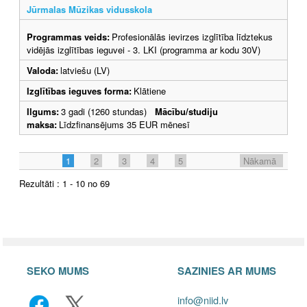
Jūrmalas Mūzikas vidusskola
Programmas veids:
Profesionālās ievirzes izglītība līdztekus
vidējās izglītības ieguvei - 3. LKI (programma ar kodu 30V)
Valoda:
latviešu (LV)
Izglītības ieguves forma:
Klātiene
Ilgums:
3 gadi (1260 stundas)
Mācību/studiju
maksa:
Līdzfinansējums 35 EUR mēnesī
1
2
3
4
5
Nākamā
Rezultāti : 1 - 10 no 69
SEKO MUMS
SAZINIES AR MUMS
info@niid.lv