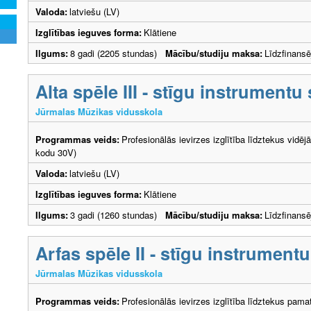
Valoda:
latviešu (LV)
Izglītības ieguves forma:
Klātiene
Ilgums:
8 gadi (2205 stundas)
Mācību/studiju maksa:
Līdzfinans
Alta spēle III - stīgu instrumentu
Jūrmalas Mūzikas vidusskola
Programmas veids:
Profesionālās ievirzes izglītība līdztekus vidēj
kodu 30V)
Valoda:
latviešu (LV)
Izglītības ieguves forma:
Klātiene
Ilgums:
3 gadi (1260 stundas)
Mācību/studiju maksa:
Līdzfinans
Arfas spēle II - stīgu instrument
Jūrmalas Mūzikas vidusskola
Programmas veids:
Profesionālās ievirzes izglītība līdztekus pama