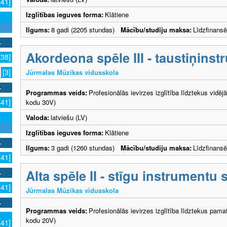
[41]
Izglītības ieguves forma:
Klātiene
Ilgums:
8 gadi (2205 stundas)
Mācību/studiju maksa:
Līdzfinans
Akordeona spēle III - taustiņins
[38]
[3]
Jūrmalas Mūzikas vidusskola
Programmas veids:
Profesionālās ievirzes izglītība līdztekus vidēj
[41]
kodu 30V)
Valoda:
latviešu (LV)
Izglītības ieguves forma:
Klātiene
Ilgums:
3 gadi (1260 stundas)
Mācību/studiju maksa:
Līdzfinans
[41]
Alta spēle II - stīgu instrumentu 
[41]
Jūrmalas Mūzikas vidusskola
Programmas veids:
Profesionālās ievirzes izglītība līdztekus pama
kodu 20V)
[41]