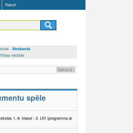
Raksti
kslas
Atrašanās
lītības iestāde
Nākamā
rumentu spēle
tskolas 1.-9. klasei - 2. LKI (programma ar