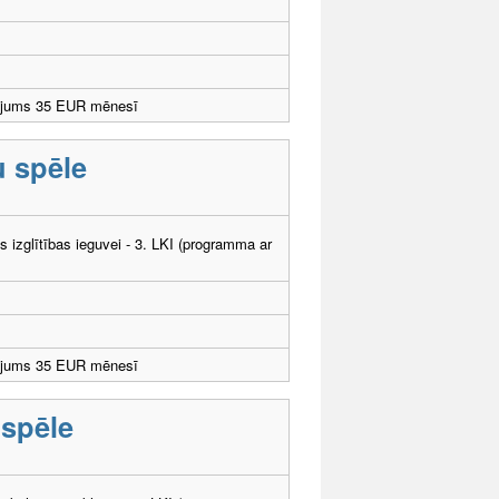
ējums 35 EUR mēnesī
u spēle
ās izglītības ieguvei - 3. LKI (programma ar
ējums 35 EUR mēnesī
 spēle