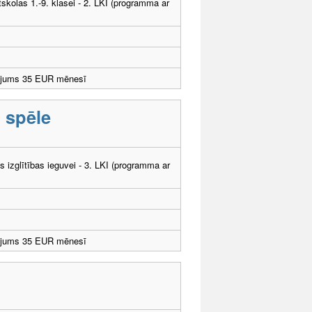
tskolas 1.-9. klasei - 2. LKI (programma ar
ējums 35 EUR mēnesī
u spēle
ās izglītības ieguvei - 3. LKI (programma ar
ējums 35 EUR mēnesī