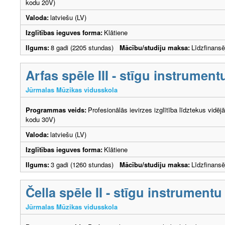
kodu 20V)
Valoda:
latviešu (LV)
Izglītības ieguves forma:
Klātiene
Ilgums:
8 gadi (2205 stundas)
Mācību/studiju maksa:
Līdzfinans
Arfas spēle III - stīgu instrument
Jūrmalas Mūzikas vidusskola
Programmas veids:
Profesionālās ievirzes izglītība līdztekus vidēj
kodu 30V)
Valoda:
latviešu (LV)
Izglītības ieguves forma:
Klātiene
Ilgums:
3 gadi (1260 stundas)
Mācību/studiju maksa:
Līdzfinans
Čella spēle II - stīgu instrumentu
Jūrmalas Mūzikas vidusskola