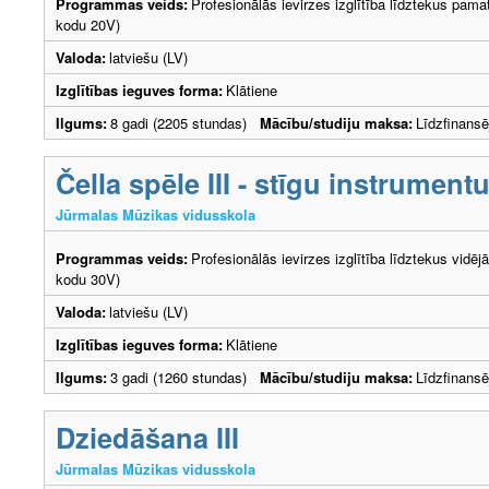
Programmas veids:
Profesionālās ievirzes izglītība līdztekus pama
kodu 20V)
Valoda:
latviešu (LV)
Izglītības ieguves forma:
Klātiene
Ilgums:
8 gadi (2205 stundas)
Mācību/studiju maksa:
Līdzfinans
Čella spēle III - stīgu instrument
Jūrmalas Mūzikas vidusskola
Programmas veids:
Profesionālās ievirzes izglītība līdztekus vidēj
kodu 30V)
Valoda:
latviešu (LV)
Izglītības ieguves forma:
Klātiene
Ilgums:
3 gadi (1260 stundas)
Mācību/studiju maksa:
Līdzfinans
Dziedāšana III
Jūrmalas Mūzikas vidusskola