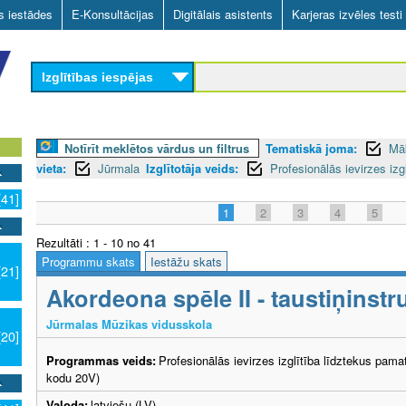
Skip
as iestādes
E-Konsultācijas
Digitālais asistents
Karjeras izvēles testi
to
main
Izglītības iespējas
content
Notīrīt meklētos vārdus un filtrus
Tematiskā joma:
Mā
vieta:
Jūrmala
Izglītotāja veids:
Profesionālās ievirzes izg
[41]
1
2
3
4
5
Rezultāti : 1 - 10 no 41
Programmu skats
Iestāžu skats
[21]
Akordeona spēle II - taustiņinst
Jūrmalas Mūzikas vidusskola
[20]
Programmas veids:
Profesionālās ievirzes izglītība līdztekus pama
kodu 20V)
Valoda:
latviešu (LV)