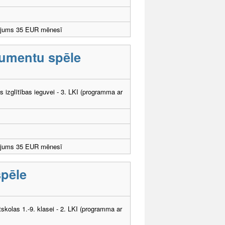
ējums 35 EUR mēnesī
trumentu spēle
ās izglītības ieguvei - 3. LKI (programma ar
ējums 35 EUR mēnesī
spēle
tskolas 1.-9. klasei - 2. LKI (programma ar