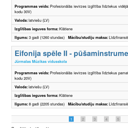
Programmas veids:
Profesionālās ievirzes izglītība līdztekus vidēj
kodu 30V)
Valoda:
latviešu (LV)
Izglītības ieguves forma:
Klātiene
Ilgums:
3 gadi (1260 stundas)
Mācību/studiju maksa:
Līdzfinans
Eifonija spēle II - pūšaminstrum
Jūrmalas Mūzikas vidusskola
Programmas veids:
Profesionālās ievirzes izglītība līdztekus pama
kodu 20V)
Valoda:
latviešu (LV)
Izglītības ieguves forma:
Klātiene
Ilgums:
8 gadi (2205 stundas)
Mācību/studiju maksa:
Līdzfinans
1
2
3
4
5