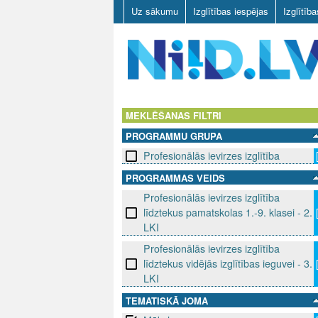
Uz sākumu
Izglītības iespējas
Izglītīb
N
I
MEKLĒŠANAS FILTRI
PROGRAMMU GRUPA
I
Profesionālās ievirzes izglītība
D
PROGRAMMAS VEIDS
Profesionālās ievirzes izglītība
.
līdztekus pamatskolas 1.-9. klasei - 2.
L
LKI
Profesionālās ievirzes izglītība
V
līdztekus vidējās izglītības ieguvei - 3.
LKI
TEMATISKĀ JOMA