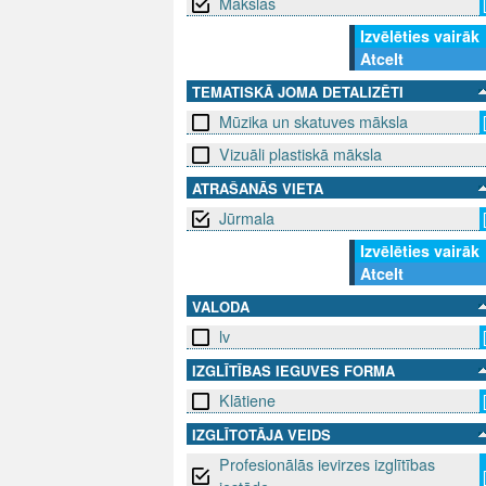
Mākslas
Izvēlēties vairāk
Atcelt
TEMATISKĀ JOMA DETALIZĒTI
Mūzika un skatuves māksla
Vizuāli plastiskā māksla
ATRAŠANĀS VIETA
Jūrmala
Izvēlēties vairāk
Atcelt
VALODA
lv
IZGLĪTĪBAS IEGUVES FORMA
Klātiene
IZGLĪTOTĀJA VEIDS
Profesionālās ievirzes izglītības