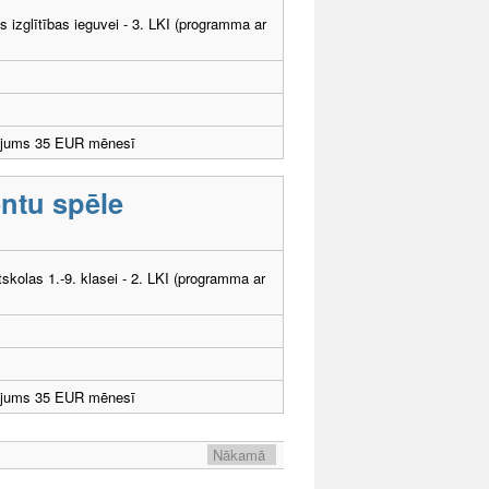
ās izglītības ieguvei - 3. LKI (programma ar
ējums 35 EUR mēnesī
entu spēle
tskolas 1.-9. klasei - 2. LKI (programma ar
ējums 35 EUR mēnesī
Nākamā