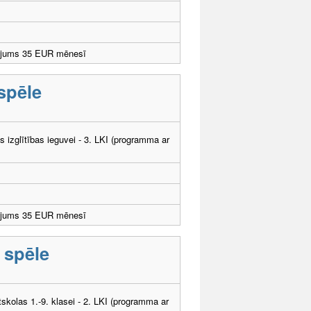
ējums 35 EUR mēnesī
 spēle
ās izglītības ieguvei - 3. LKI (programma ar
ējums 35 EUR mēnesī
u spēle
tskolas 1.-9. klasei - 2. LKI (programma ar