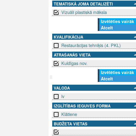
TEMATISKĀ JOMA DETALIZĒTI
Vizuāli plastiskā māksla
Izvēlēties vairāk
Atcelt
KVALIFIKĀCIJA
Restaurācijas tehniķis (4. PKL)
ATRAŠANĀS VIETA
Kuldīgas nov.
Izvēlēties vairāk
Atcelt
VALODA
SEKO MUMS
SAZINIE
lv
info@niid.l
IZGLĪTĪBAS IEGUVES FORMA
Klātiene
BUDŽETA VIETAS
© 202