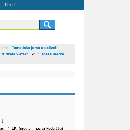
Raksti
kslas
Tematiskā joma detalizēti
Budžeta vietas:
1
Īpašā mērķa
L)
tības - 4. LKI (programmas ar kodu 35b)