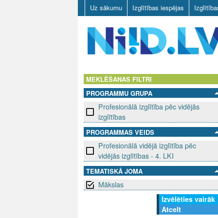
Uz sākumu
Izglītības iespējas
Izglītīb
N
I
MEKLĒŠANAS FILTRI
PROGRAMMU GRUPA
I
Profesionālā izglītība pēc vidējās
D
izglītības
PROGRAMMAS VEIDS
.
Profesionālā vidējā izglītība pēc
L
vidējās izglītības - 4. LKI
TEMATISKĀ JOMA
V
Mākslas
Izvēlēties vairāk
Atcelt