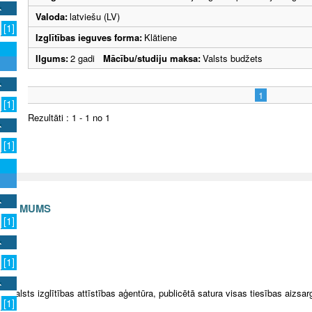
Valoda:
latviešu (LV)
[1]
Izglītības ieguves forma:
Klātiene
Ilgums:
2 gadi
Mācību/studiju maksa:
Valsts budžets
1
[1]
Rezultāti : 1 - 1 no 1
[1]
S AR MUMS
[1]
v
[1]
5 Valsts izglītības attīstības aģentūra, publicētā satura visas tiesības aizsar
[1]