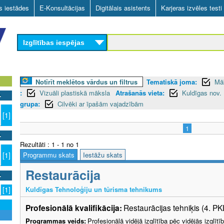
Skip
as iestādes
E-Konsultācijas
Digitālais asistents
Karjeras izvēles testi
to
main
Izglītības iespējas
content
Notīrīt meklētos vārdus un filtrus
Tematiskā joma:
Mā
:
Vizuāli plastiskā māksla
Atrašanās vieta:
Kuldīgas nov.
grupa:
Cilvēki ar īpašām vajadzībām
[1]
1
Rezultāti : 1 - 1 no 1
Programmu skats
Iestāžu skats
[1]
Restaurācija
Kuldīgas Tehnoloģiju un tūrisma tehnikums
[1]
Profesionālā kvalifikācija:
Restaurācijas tehniķis (4. PK
Programmas veids:
Profesionālā vidējā izglītība pēc vidējās izglī