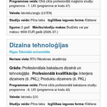
Programmas veids:
Otrā cikla profesionālā maģistra studiju
programma - 7. LKI (programma ar kodu 47)
Valoda:
latviešu/angļu (LV/EN)
Studiju veids:
Pilna laika
Izglītības ieguves forma:
Klātiene
Ilgums:
2 gadi
Mācību/studiju maksa:
Budžets vai par
maksu: 6500 EUR gadā (2026./27.)
Dizaina tehnoloģijas
Rīgas Tehniskā universitāte
Norises vieta:
RTU Rēzeknes akadēmija
Grāds:
Profesionālais bakalaurs dizainā un
tehnoloģijās
Profesionālā kvalifikācija:
Interjera
dizainers (6. PKL); Produktu dizainers (6. PKL)
Programmas veids:
Pirmā cikla profesionālā bakalaura studiju
programma - 6. LKI (programma ar kodu 42)
Valoda:
latviešu (LV)
Studiju veids:
Pilna laika
Izglītības ieguves forma:
Klātiene