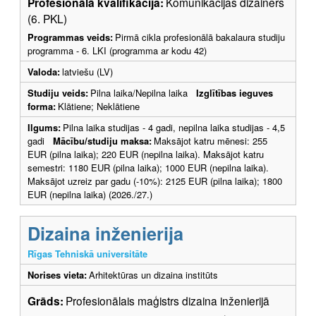
Profesionālā kvalifikācija:
Komunikācijas dizainers
(6. PKL)
Programmas veids:
Pirmā cikla profesionālā bakalaura studiju
programma - 6. LKI (programma ar kodu 42)
Valoda:
latviešu (LV)
Studiju veids:
Pilna laika/Nepilna laika
Izglītības ieguves
forma:
Klātiene; Neklātiene
Ilgums:
Pilna laika studijas - 4 gadi, nepilna laika studijas - 4,5
gadi
Mācību/studiju maksa:
Maksājot katru mēnesi: 255
EUR (pilna laika); 220 EUR (nepilna laika). Maksājot katru
semestri: 1180 EUR (pilna laika); 1000 EUR (nepilna laika).
Maksājot uzreiz par gadu (-10%): 2125 EUR (pilna laika); 1800
EUR (nepilna laika) (2026./27.)
Dizaina inženierija
Rīgas Tehniskā universitāte
Norises vieta:
Arhitektūras un dizaina institūts
Grāds:
Profesionālais maģistrs dizaina inženierijā