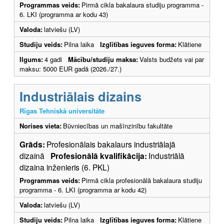
Programmas veids:
Pirmā cikla bakalaura studiju programma -
6. LKI (programma ar kodu 43)
Valoda:
latviešu (LV)
Studiju veids:
Pilna laika
Izglītības ieguves forma:
Klātiene
Ilgums:
4 gadi
Mācību/studiju maksa:
Valsts budžets vai par
maksu: 5000 EUR gadā (2026./27.)
Industriālais dizains
Rīgas Tehniskā universitāte
Norises vieta:
Būvniecības un mašīnzinību fakultāte
Grāds:
Profesionālais bakalaurs industriālajā
dizainā
Profesionālā kvalifikācija:
Industriālā
dizaina inženieris (6. PKL)
Programmas veids:
Pirmā cikla profesionālā bakalaura studiju
programma - 6. LKI (programma ar kodu 42)
Valoda:
latviešu (LV)
Studiju veids:
Pilna laika
Izglītības ieguves forma:
Klātiene