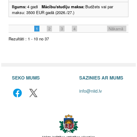
Ilgums:
4 gadi
Mācību/studiju maksa:
Budžets vai par
maksu: 3500 EUR gadā (2026./27.)
1
2
3
4
Nākamā
Rezultāti : 1 - 10 no 37
SEKO MUMS
SAZINIES AR MUMS
info@niid.lv