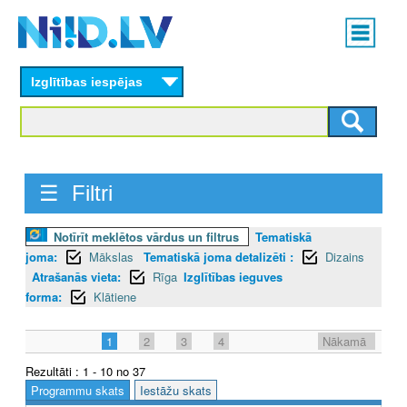
Skip
Main
to
menu
N
main
content
Izglītības iespējas
I
I
D
☰ Filtri
.
L
Notīrīt meklētos vārdus un filtrus
Tematiskā
joma:
Mākslas
Tematiskā joma detalizēti :
Dizains
V
Atrašanās vieta:
Rīga
Izglītības ieguves
forma:
Klātiene
1
2
3
4
Nākamā
Rezultāti : 1 - 10 no 37
Programmu skats
Iestāžu skats