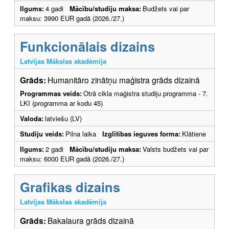
Ilgums:
4 gadi
Mācību/studiju maksa:
Budžets vai par
maksu: 3990 EUR gadā (2026./27.)
Funkcionālais dizains
Latvijas Mākslas akadēmija
Grāds:
Humanitāro zinātņu maģistra grāds dizainā
Programmas veids:
Otrā cikla maģistra studiju programma - 7.
LKI (programma ar kodu 45)
Valoda:
latviešu (LV)
Studiju veids:
Pilna laika
Izglītības ieguves forma:
Klātiene
Ilgums:
2 gadi
Mācību/studiju maksa:
Valsts budžets vai par
maksu: 6000 EUR gadā (2026./27.)
Grafikas dizains
Latvijas Mākslas akadēmija
Grāds:
Bakalaura grāds dizainā