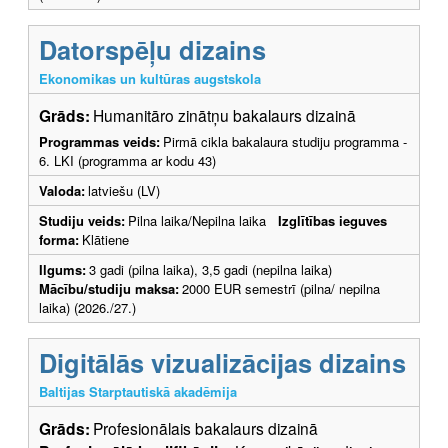
Datorspēļu dizains
Ekonomikas un kultūras augstskola
Grāds:
Humanitāro zinātņu bakalaurs dizainā
Programmas veids:
Pirmā cikla bakalaura studiju programma -
6. LKI (programma ar kodu 43)
Valoda:
latviešu (LV)
Studiju veids:
Pilna laika/Nepilna laika
Izglītības ieguves
forma:
Klātiene
Ilgums:
3 gadi (pilna laika), 3,5 gadi (nepilna laika)
Mācību/studiju maksa:
2000 EUR semestrī (pilna/ nepilna
laika) (2026./27.)
Digitālās vizualizācijas dizains
Baltijas Starptautiskā akadēmija
Grāds:
Profesionālais bakalaurs dizainā