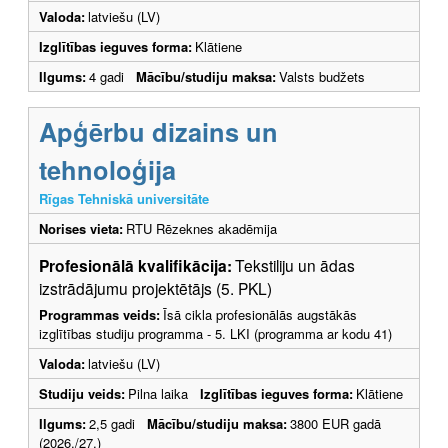
Valoda:
latviešu (LV)
Izglītības ieguves forma:
Klātiene
Ilgums:
4 gadi
Mācību/studiju maksa:
Valsts budžets
Apģērbu dizains un
tehnoloģija
Rīgas Tehniskā universitāte
Norises vieta:
RTU Rēzeknes akadēmija
Profesionālā kvalifikācija:
Tekstiliju un ādas
izstrādājumu projektētājs (5. PKL)
Programmas veids:
Īsā cikla profesionālās augstākās
izglītības studiju programma - 5. LKI (programma ar kodu 41)
Valoda:
latviešu (LV)
Studiju veids:
Pilna laika
Izglītības ieguves forma:
Klātiene
Ilgums:
2,5 gadi
Mācību/studiju maksa:
3800 EUR gadā
(2026./27.)