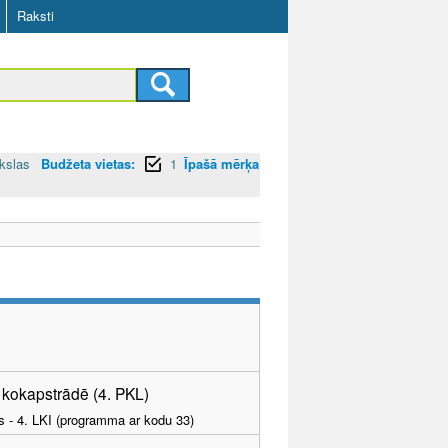
Raksti
kslas
Budžeta vietas:
1
Īpašā mērķa
s kokapstrādē (4. PKL)
as - 4. LKI (programma ar kodu 33)