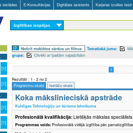
Skip
as iestādes
E-Konsultācijas
Digitālais asistents
Karjeras izvēles testi
to
main
Izglītības iespējas
content
Notīrīt meklētos vārdus un filtrus
Tematiskā joma:
Mā
grupa:
Cilvēki ar īpašām vajadzībām
[1]
1
Rezultāti : 1 - 2 no 2
[1]
Programmu skats
Iestāžu skats
Koka mākslinieciskā apstrāde
Kuldīgas Tehnoloģiju un tūrisma tehnikums
[1]
Profesionālā kvalifikācija:
Lietišķās mākslas speciālist
[1]
Programmas veids:
Profesionālā vidējā izglītība pēc pamatizglītīb