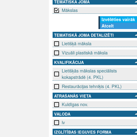
TEMATISKĀ JOMA
Mākslas
Izvēlēties vairāk
Atcelt
TEMATISKĀ JOMA DETALIZĒTI
Lietišķā māksla
Vizuāli plastiskā māksla
KVALIFIKĀCIJA
Lietišķās mākslas speciālists
kokapstrādē (4. PKL)
Restaurācijas tehniķis (4. PKL)
ATRAŠANĀS VIETA
Kuldīgas nov.
VALODA
lv
IZGLĪTĪBAS IEGUVES FORMA