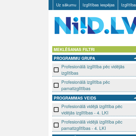
Uz sākumu
Izglītības iespējas
Izglītīb
N
I
MEKLĒŠANAS FILTRI
PROGRAMMU GRUPA
I
Profesionālā izglītība pēc vidējās
D
izglītības
Profesionālā izglītība pēc
.
pamatizglītības
L
PROGRAMMAS VEIDS
Profesionālā vidējā izglītība pēc
V
vidējās izglītības - 4. LKI
Profesionālā vidējā izglītība pēc
pamatizglītības - 4. LKI