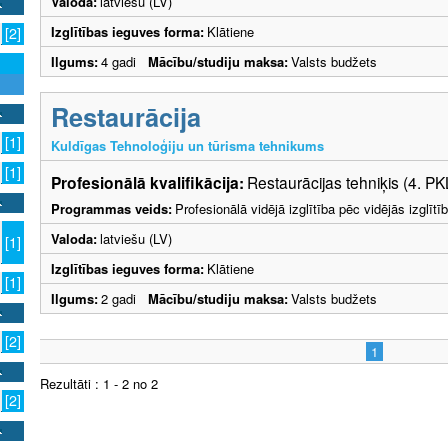
Valoda:
latviešu (LV)
Izglītības ieguves forma:
Klātiene
[2]
Ilgums:
4 gadi
Mācību/studiju maksa:
Valsts budžets
Restaurācija
[1]
Kuldīgas Tehnoloģiju un tūrisma tehnikums
[1]
Profesionālā kvalifikācija:
Restaurācijas tehniķis (4. PK
Programmas veids:
Profesionālā vidējā izglītība pēc vidējās izglī
Valoda:
latviešu (LV)
[1]
Izglītības ieguves forma:
Klātiene
[1]
Ilgums:
2 gadi
Mācību/studiju maksa:
Valsts budžets
[2]
1
Rezultāti : 1 - 2 no 2
[2]