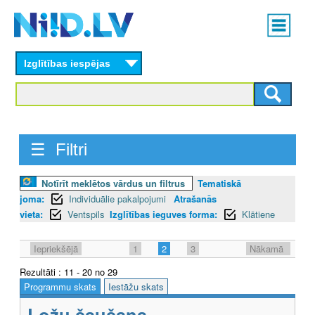
Skip
Main
to
menu
N
main
content
Izglītības iespējas
I
I
D
☰ Filtri
.
L
Notīrīt meklētos vārdus un filtrus
Tematiskā
joma:
Individuālie pakalpojumi
Atrašanās
V
vieta:
Ventspils
Izglītības ieguves forma:
Klātiene
Iepriekšējā
1
2
3
Nākamā
Rezultāti : 11 - 20 no 29
Programmu skats
Iestāžu skats
Ložu šaušana