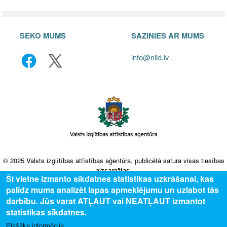
SEKO MUMS
SAZINIES AR MUMS
info@niid.lv
© 2025 Valsts izglītības attīstības aģentūra, publicētā satura visas tiesības
aizsargātas.
Šī vietne izmanto sīkdatnes statistikas uzkrāšanai, kas
palīdz mums analizēt lapas apmeklējumu un uzlabot tās
darbību. Jūs varat ATĻAUT vai NEATĻAUT izmantot
statistikas sīkdatnes.
Plašāka informācija