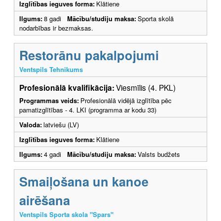
Izglītības ieguves forma:
Klātiene
Ilgums:
8 gadi
Mācību/studiju maksa:
Sporta skolā
nodarbības ir bezmaksas.
Restorānu pakalpojumi
Ventspils Tehnikums
Profesionālā kvalifikācija:
Viesmīlis (4. PKL)
Programmas veids:
Profesionālā vidējā izglītība pēc
pamatizglītības - 4. LKI (programma ar kodu 33)
Valoda:
latviešu (LV)
Izglītības ieguves forma:
Klātiene
Ilgums:
4 gadi
Mācību/studiju maksa:
Valsts budžets
Smaiļošana un kanoe
airēšana
Ventspils Sporta skola "Spars"