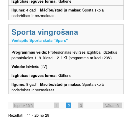
Izglītības ieguves forma:
Klātiene
Ilgums:
4 gadi
Mācību/studiju maksa:
Sporta skolā
nodarbības ir bezmaksas.
Sporta vingrošana
Ventspils Sporta skola "Spars"
Programmas veids:
Profesionālās ievirzes izglītība līdztekus
pamatskolas 1.-9. klasei - 2. LKI (programma ar kodu 20V)
Valoda:
latviešu (LV)
Izglītības ieguves forma:
Klātiene
Ilgums:
8 gadi
Mācību/studiju maksa:
Sporta skolā
nodarbības ir bezmaksas.
Iepriekšējā
1
2
3
Nākamā
Rezultāti : 11 - 20 no 29