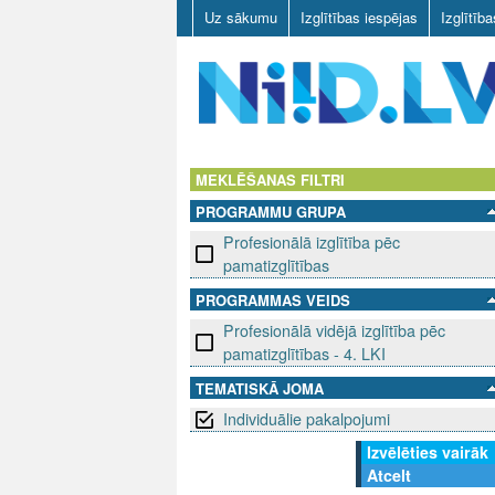
Uz sākumu
Izglītības iespējas
Izglītīb
N
I
MEKLĒŠANAS FILTRI
PROGRAMMU GRUPA
I
Profesionālā izglītība pēc
D
pamatizglītības
PROGRAMMAS VEIDS
.
Profesionālā vidējā izglītība pēc
L
pamatizglītības - 4. LKI
TEMATISKĀ JOMA
V
Individuālie pakalpojumi
Izvēlēties vairāk
Atcelt