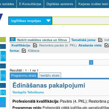
Skip
as iestādes
E-Konsultācijas
Digitālais asistents
Karjeras izvēles testi
to
main
Izglītības iespējas
content
Notīrīt meklētos vārdus un filtrus
Tematiskā joma:
Ind
Kvalifikācija:
Restorāna pavārs (4. PKL)
Atrašanās vieta:
forma:
Klātiene
[1]
1
Rezultāti : 1 - 1 no 1
Programmu skats
Iestāžu skats
[1]
Ēdināšanas pakalpojumi
Ventspils Tehnikums
[1]
Profesionālā kvalifikācija:
Pavārs (4. PKL); Restorāna 
Programmas veids:
Profesionālā vidējā izglītība pēc pamatizglītīb