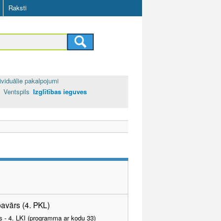
Raksti
ividuālie pakalpojumi
Ventspils
Izglītības ieguves
pavārs (4. PKL)
as - 4. LKI (programma ar kodu 33)