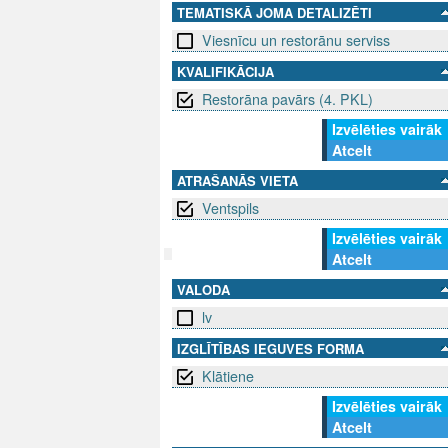
TEMATISKĀ JOMA DETALIZĒTI
Viesnīcu un restorānu serviss
KVALIFIKĀCIJA
Restorāna pavārs (4. PKL)
Izvēlēties vairāk
Atcelt
ATRAŠANĀS VIETA
Ventspils
Izvēlēties vairāk
Atcelt
VALODA
SEKO MUMS
SAZINIE
lv
info@niid.l
IZGLĪTĪBAS IEGUVES FORMA
Klātiene
Izvēlēties vairāk
© 202
Atcelt