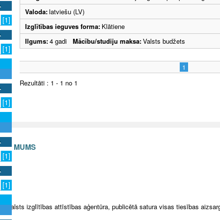
Valoda:
latviešu (LV)
[1]
Izglītības ieguves forma:
Klātiene
Ilgums:
4 gadi
Mācību/studiju maksa:
Valsts budžets
[1]
1
Rezultāti : 1 - 1 no 1
[1]
S AR MUMS
[1]
v
[1]
5 Valsts izglītības attīstības aģentūra, publicētā satura visas tiesības aizsar