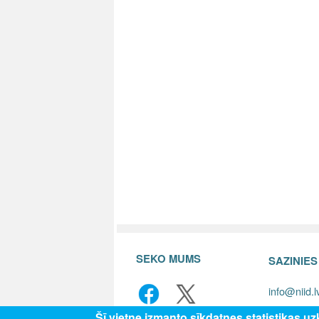
SEKO MUMS
SAZINIE
info@niid.l
Šī vietne izmanto sīkdatnes statistikas u