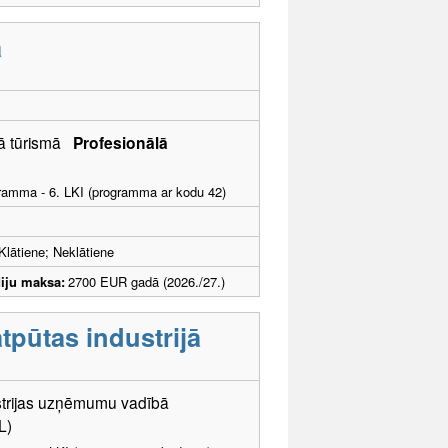
ā
bā tūrismā
Profesionālā
ogramma - 6. LKI (programma ar kodu 42)
Klātiene; Neklātiene
iju maksa:
2700 EUR gadā (2026./27.)
pūtas industrijā
dustrijas uzņēmumu vadībā
L)