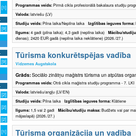
Programmas veids:
Pirmā cikla profesionālā bakalaura studiju pr
[1]
Valoda:
latviešu (LV)
Studiju veids:
Pilna laika/Nepilna laika
Izglītības ieguves forma:
[9]
Ilgums:
4 gadi (pilna laika); 4,3 gadi (nepilna laika)
Mācību/studij
dienas); 2420 EUR gadā (nepilna laika neklātiene) (2026./27.)
Tūrisma konkurētspējas vadība
[9]
Vidzemes Augstskola
Grāds:
Sociālo zinātņu maģistrs tūrisma un atpūtas orga
Programmas veids:
Otrā cikla maģistra studiju programma - 7. LK
Valoda:
latviešu/angļu (LV/EN)
[2]
Studiju veids:
Pilna laika
Izglītības ieguves forma:
Klātiene
[2]
Ilgums:
1,5 vai 2 gadi
Mācību/studiju maksa:
Budžets vai par ma
mājaslapā) (2026./27.)
)
[2]
Tūrisma organizācija un vadība
[1]