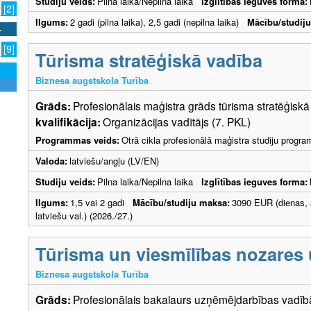
Studiju veids:
Pilna laika/Nepilna laika
Izglītības ieguves forma:
[2]
Ilgums:
2 gadi (pilna laika), 2,5 gadi (nepilna laika)
Mācību/studij
[9]
Tūrisma stratēģiskā vadība
Biznesa augstskola Turība
Grāds:
Profesionālais maģistra grāds tūrisma stratēģis
kvalifikācija:
Organizācijas vadītājs (7. PKL)
Programmas veids:
Otrā cikla profesionālā maģistra studiju progr
Valoda:
latviešu/angļu (LV/EN)
Studiju veids:
Pilna laika/Nepilna laika
Izglītības ieguves forma:
Ilgums:
1,5 vai 2 gadi
Mācību/studiju maksa:
3090 EUR (dienas, 
latviešu val.) (2026./27.)
Tūrisma un viesmīlības nozare
Biznesa augstskola Turība
Grāds:
Profesionālais bakalaurs uzņēmējdarbības vad