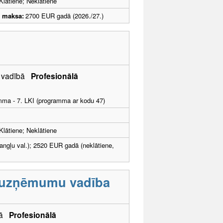
Klātiene; Neklātiene
u maksa:
2700 EUR gadā (2026./27.)
kā vadībā
Profesionālā
amma - 7. LKI (programma ar kodu 47)
Klātiene; Neklātiene
angļu val.); 2520 EUR gadā (neklātiene,
s uzņēmumu vadība
ībā
Profesionālā