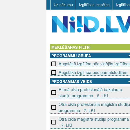
Uz sākumu
Izglītības iespējas
Izglītīb
N
I
MEKLĒŠANAS FILTRI
PROGRAMMU GRUPA
I
Augstākā izglītība pēc vidējās izglītība
D
Augstākā izglītība pēc pamatstudijām
.
PROGRAMMAS VEIDS
Pirmā cikla profesionālā bakalaura
L
studiju programma - 6. LKI
V
Otrā cikla profesionālā maģistra studiju
programma - 7. LKI
Otrā cikla maģistra studiju programma
- 7. LKI