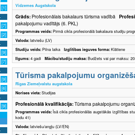
Vidzemes Augstskola
[1]
Grāds:
Profesionālais bakalaurs tūrisma vadībā
Profesi
pakalpojumu vadītājs (6. PKL)
[7]
Programmas veids:
Pirmā cikla profesionālā bakalaura studiju pr
[2]
Valoda:
latviešu (LV)
Studiju veids:
Pilna laika
Izglītības ieguves forma:
Klātiene
[9]
Ilgums:
4 gadi
Mācību/studiju maksa:
Budžets vai par maksu: 20
[7]
Tūrisma pakalpojumu organizēš
[9]
Rīgas Ziemeļvalstu augstskola
[6]
Norises vieta:
Studijas
Profesionālā kvalifikācija:
Tūrisma pakalpojumu organiz
[9]
Programmas veids:
Īsā cikla profesionālās augstākās izglītības s
kodu 41)
Valoda:
latviešu/angļu (LV/EN)