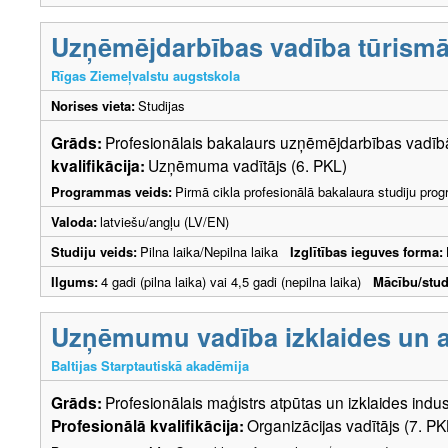
Uzņēmējdarbības vadība tūrism
Rīgas Ziemeļvalstu augstskola
Norises vieta:
Studijas
Grāds:
Profesionālais bakalaurs uzņēmējdarbības vadī
kvalifikācija:
Uzņēmuma vadītājs (6. PKL)
Programmas veids:
Pirmā cikla profesionālā bakalaura studiju pr
Valoda:
latviešu/angļu (LV/EN)
Studiju veids:
Pilna laika/Nepilna laika
Izglītības ieguves forma:
Ilgums:
4 gadi (pilna laika) vai 4,5 gadi (nepilna laika)
Mācību/stud
Uzņēmumu vadība izklaides un at
Baltijas Starptautiskā akadēmija
Grāds:
Profesionālais maģistrs atpūtas un izklaides in
Profesionālā kvalifikācija:
Organizācijas vadītājs (7. PK