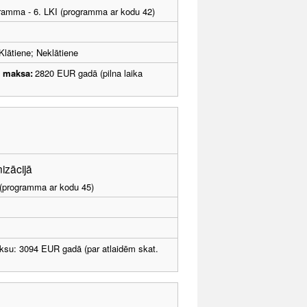
ogramma - 6. LKI (programma ar kodu 42)
Klātiene; Neklātiene
u maksa:
2820 EUR gadā (pilna laika
nizācijā
I (programma ar kodu 45)
ksu: 3094 EUR gadā (par atlaidēm skat.