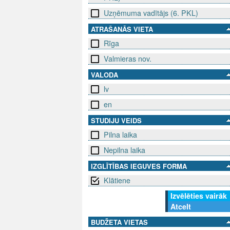
Uzņēmuma vadītājs (6. PKL)
ATRAŠANĀS VIETA
Rīga
Valmieras nov.
VALODA
lv
en
STUDIJU VEIDS
Pilna laika
Nepilna laika
IZGLĪTĪBAS IEGUVES FORMA
Klātiene
Izvēlēties vairāk
Atcelt
BUDŽETA VIETAS