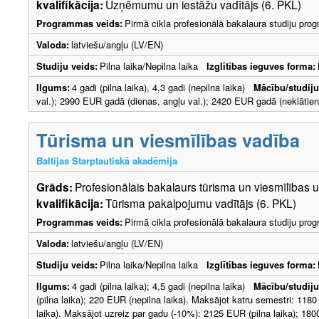
kvalifikācija:
Uzņēmumu un iestāžu vadītājs (6. PKL)
Programmas veids:
Pirmā cikla profesionālā bakalaura studiju pr
Valoda:
latviešu/angļu (LV/EN)
Studiju veids:
Pilna laika/Nepilna laika
Izglītības ieguves forma:
Ilgums:
4 gadi (pilna laika), 4,3 gadi (nepilna laika)
Mācību/studij
val.); 2990 EUR gadā (dienas, angļu val.); 2420 EUR gadā (neklātien
Tūrisma un viesmīlības vadība
Baltijas Starptautiskā akadēmija
Grāds:
Profesionālais bakalaurs tūrisma un viesmīlība
kvalifikācija:
Tūrisma pakalpojumu vadītājs (6. PKL)
Programmas veids:
Pirmā cikla profesionālā bakalaura studiju pr
Valoda:
latviešu/angļu (LV/EN)
Studiju veids:
Pilna laika/Nepilna laika
Izglītības ieguves forma:
Ilgums:
4 gadi (pilna laika); 4,5 gadi (nepilna laika)
Mācību/studij
(pilna laika); 220 EUR (nepilna laika). Maksājot katru semestri: 118
laika). Maksājot uzreiz par gadu (-10%): 2125 EUR (pilna laika); 1800