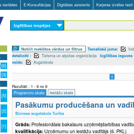
Skip
as iestādes
E-Konsultācijas
Digitālais asistents
Karjeras izvēles testi
to
main
Izglītības iespējas
content
Notīrīt meklētos vārdus un filtrus
Tematiskā joma:
Ind
detalizēti :
Tūrisma un atpūtas organizācija
Izglītības ieguves
veids:
Augstskola
s
[6]
[3]
1
Rezultāti : 1 - 9 no 9
Programmu skats
Iestāžu skats
[5]
Pasākumu producēšana un vadī
[2]
Biznesa augstskola Turība
Grāds:
Profesionālais bakalaurs uzņēmējdarbības vad
[1]
kvalifikācija:
Uzņēmumu un iestāžu vadītājs (6. PKL)