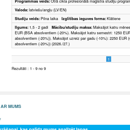
Programmas veids:
Otrā cikla profesionālā maģistra studiju progr
Valoda:
latviešu/angļu (LV/EN)
Studiju veids:
Pilna laika
Izglītības ieguves forma:
Klātiene
Ilgums:
1,5 - 2 gadi
Mācību/studiju maksa:
Maksājot katru mēnesi
EUR (BSA absolventiem (-20%). Maksājot katru semestri: 1250 EUR
absolventiem (-20%)). Maksājot uzreiz par gadu (-10%): 2250 EUR 
absolventiem (-20%)) (2026./27.)
1
Rezultāti : 1 - 9 no 9
S AR MUMS
v
zkrāšanai, kas palīdz mums analizēt lapas