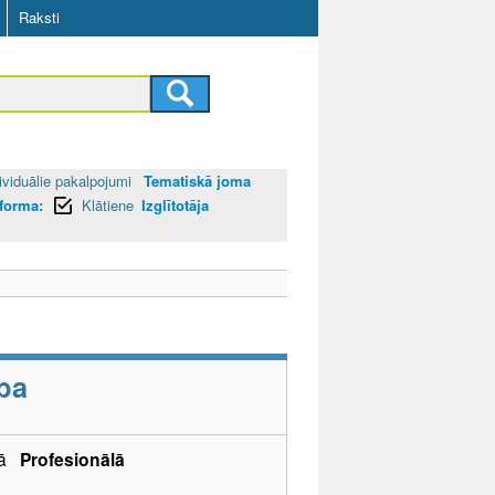
Raksti
ividuālie pakalpojumi
Tematiskā joma
 forma:
Klātiene
Izglītotāja
ba
ībā
Profesionālā