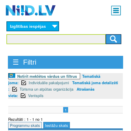
Skip
Main
to
menu
N
main
content
Izglītības iespējas
I
I
D
☰ Filtri
.
L
Notīrīt meklētos vārdus un filtrus
Tematiskā
joma:
Individuālie pakalpojumi
Tematiskā joma detalizēti
V
:
Tūrisma un atpūtas organizācija
Atrašanās
vieta:
Ventspils
1
Rezultāti : 1 - 1 no 1
Programmu skats
Iestāžu skats