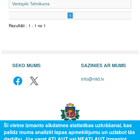
Ventspils Tehnikums
1
Rezultāti : 1 - 1 no 1
SEKO MUMS
SAZINIES AR MUMS
info@niid.lv
Šī vietne izmanto sīkdatnes statistikas uzkrāšanai, kas
palīdz mums analizēt lapas apmeklējumu un uzlabot tās
darbību. Jūs varat ATĻAUT vai NEATĻAUT izmantot