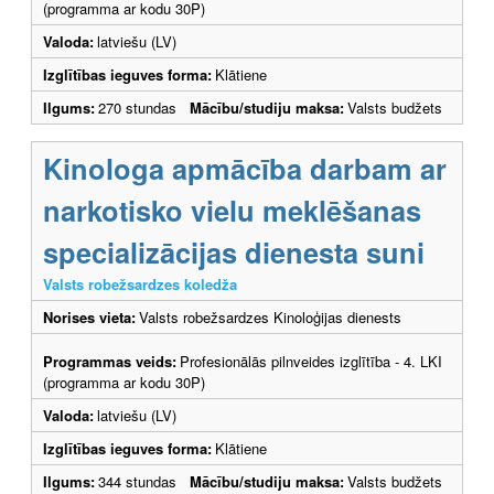
(programma ar kodu 30P)
Valoda:
latviešu (LV)
Izglītības ieguves forma:
Klātiene
Ilgums:
270 stundas
Mācību/studiju maksa:
Valsts budžets
Kinologa apmācība darbam ar
narkotisko vielu meklēšanas
specializācijas dienesta suni
Valsts robežsardzes koledža
Norises vieta:
Valsts robežsardzes Kinoloģijas dienests
Programmas veids:
Profesionālās pilnveides izglītība - 4. LKI
(programma ar kodu 30P)
Valoda:
latviešu (LV)
Izglītības ieguves forma:
Klātiene
Ilgums:
344 stundas
Mācību/studiju maksa:
Valsts budžets