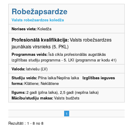
Robežapsardze
Valsts robežsardzes koledža
Norises vieta:
Koledža
Profesionālā kvalifikācija:
Valsts robežsardzes
jaunākais virsnieks (5. PKL)
Programmas veids:
Īsā cikla profesionālās augstākās
izglītības studiju programma - 5. LKI (programma ar kodu 41)
Valoda:
latviešu (LV)
Studiju veids:
Pilna laika/Nepilna laika
Izglītības ieguves
forma:
Klātiene; Neklātiene
Ilgums:
2 gadi (pilna laika), 2,5 gadi (nepilna laika)
Mācību/studiju maksa:
Valsts budžets
1
Rezultāti : 1 - 8 no 8