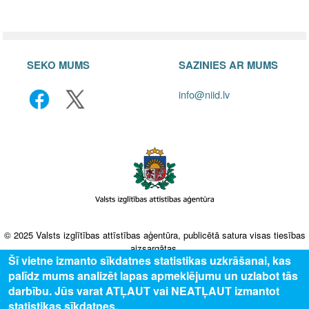
SEKO MUMS
SAZINIES AR MUMS
info@niid.lv
© 2025 Valsts izglītības attīstības aģentūra, publicētā satura visas tiesības
aizsargātas.
Šī vietne izmanto sīkdatnes statistikas uzkrāšanai, kas
palīdz mums analizēt lapas apmeklējumu un uzlabot tās
darbību. Jūs varat ATĻAUT vai NEATĻAUT izmantot
statistikas sīkdatnes.