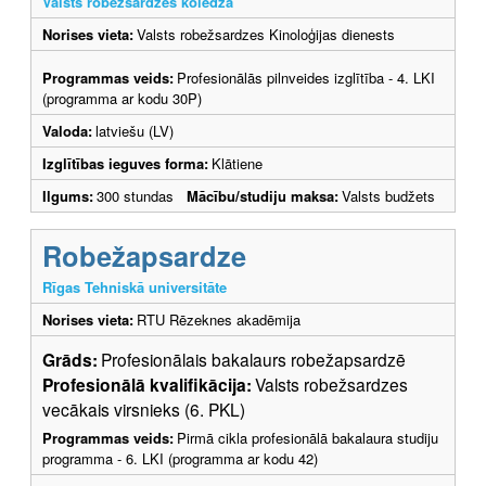
Valsts robežsardzes koledža
Norises vieta:
Valsts robežsardzes Kinoloģijas dienests
Programmas veids:
Profesionālās pilnveides izglītība - 4. LKI
(programma ar kodu 30P)
Valoda:
latviešu (LV)
Izglītības ieguves forma:
Klātiene
Ilgums:
300 stundas
Mācību/studiju maksa:
Valsts budžets
Robežapsardze
Rīgas Tehniskā universitāte
Norises vieta:
RTU Rēzeknes akadēmija
Grāds:
Profesionālais bakalaurs robežapsardzē
Profesionālā kvalifikācija:
Valsts robežsardzes
vecākais virsnieks (6. PKL)
Programmas veids:
Pirmā cikla profesionālā bakalaura studiju
programma - 6. LKI (programma ar kodu 42)