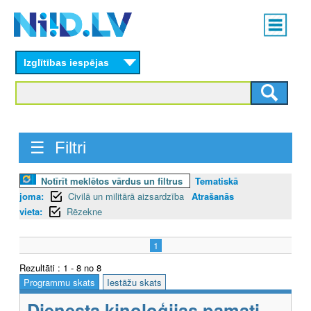
Skip
Main
to
menu
N
main
content
Izglītības iespējas
I
I
D
☰ Filtri
.
L
Notīrīt meklētos vārdus un filtrus
Tematiskā
joma:
Civilā un militārā aizsardzība
Atrašanās
V
vieta:
Rēzekne
1
Rezultāti : 1 - 8 no 8
Programmu skats
Iestāžu skats
Dienesta kinoloģijas pamati