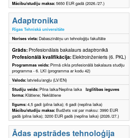
Mācību/studiju maksa:
5650 EUR gadā (2026./27.)
Adaptronika
Rīgas Tehniskā universitāte
Norises vieta:
Dabaszinātņu un tehnoloģiju fakultāte
Grāds:
Profesionālais bakalaurs adaptronikā
Profesionālā kvalifikācija:
Elektroinženieris (6. PKL)
Programmas veids:
Pirmā cikla profesionālā bakalaura studiju
programma - 6. LKI (programma ar kodu 42)
Valoda:
latviešu/angļu (LV/EN)
Studiju veids:
Pilna laika/Nepilna laika
Izglītības ieguves
forma:
Klātiene; Neklātiene
Ilgums:
4,5 gadi (pilna laika); 6 gadi (nepilna laika)
Mācību/studiju maksa:
Budžets vai par maksu: 3990 EUR
gadā (pilna laika); 3200 EUR gadā (nepilna laika) (2026./27.)
Ādas apstrādes tehnoloģija