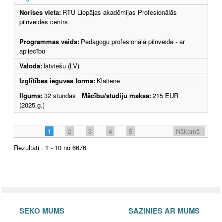
Norises vieta:
RTU Liepājas akadēmijas Profesionālās
pilnveides centrs
Programmas veids:
Pedagogu profesionālā pilnveide - ar
apliecību
Valoda:
latviešu (LV)
Izglītības ieguves forma:
Klātiene
Ilgums:
32 stundas
Mācību/studiju maksa:
215 EUR
(2025.g.)
1
2
3
4
5
Nākamā
Rezultāti : 1 - 10 no 6676
SEKO MUMS
SAZINIES AR MUMS