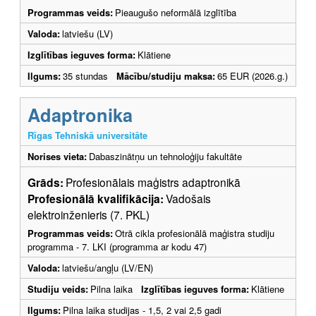
Programmas veids:
Pieaugušo neformālā izglītība
Valoda:
latviešu (LV)
Izglītības ieguves forma:
Klātiene
Ilgums:
35 stundas
Mācību/studiju maksa:
65 EUR (2026.g.)
Adaptronika
Rīgas Tehniskā universitāte
Norises vieta:
Dabaszinātņu un tehnoloģiju fakultāte
Grāds:
Profesionālais maģistrs adaptronikā
Profesionālā kvalifikācija:
Vadošais
elektroinženieris (7. PKL)
Programmas veids:
Otrā cikla profesionālā maģistra studiju
programma - 7. LKI (programma ar kodu 47)
Valoda:
latviešu/angļu (LV/EN)
Studiju veids:
Pilna laika
Izglītības ieguves forma:
Klātiene
Ilgums:
Pilna laika studijas - 1,5, 2 vai 2,5 gadi