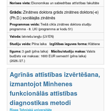
Norises vieta:
Ekonomikas un sabiedrības attīstības fakultāte
Grāds:
Zinātnes doktora grāds zinātnes doktors(-e)
(Ph.D.) sociālajās zinātnēs
Programmas veids:
Trešā cikla zinātnes doktora studiju
programma - 8. LKI (programma ar kodu 51)
Valoda:
latviešu/angļu (LV/EN)
Studiju veids:
Pilna laika
Izglītības ieguves forma:
Klātiene
Ilgums:
3 gadi (pilna laika)
Mācību/studiju maksa:
Valsts
budžets vai maksas: 1600 EUR semestrī (pilna laika)
(2026./27.)
Agrīnās attīstības izvērtēšana,
izmantojot Minhenes
funkcionālās attīstības
diagnostikas metodi
Rīgas Tehniskā universitāte