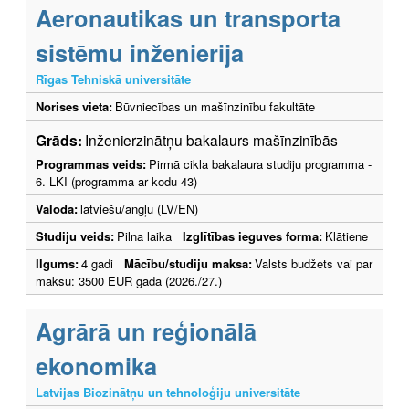
Aeronautikas un transporta
sistēmu inženierija
Rīgas Tehniskā universitāte
Norises vieta:
Būvniecības un mašīnzinību fakultāte
Grāds:
Inženierzinātņu bakalaurs mašīnzinībās
Programmas veids:
Pirmā cikla bakalaura studiju programma -
6. LKI (programma ar kodu 43)
Valoda:
latviešu/angļu (LV/EN)
Studiju veids:
Pilna laika
Izglītības ieguves forma:
Klātiene
Ilgums:
4 gadi
Mācību/studiju maksa:
Valsts budžets vai par
maksu: 3500 EUR gadā (2026./27.)
Agrārā un reģionālā
ekonomika
Latvijas Biozinātņu un tehnoloģiju universitāte