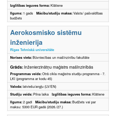
Izglītības ieguves forma:
Klātiene
Ilgums:
1 gads
Mācību/studiju maksa:
Valsts/ pašvaldības
budžets
Aerokosmisko sistēmu
inženierija
Rīgas Tehniskā universitāte
Norises vieta:
Būvniecības un mašīnzinību fakultāte
Grāds:
Inženierzinātņu maģistrs mašīnzinībās
Programmas veids:
Otrā cikla maģistra studiju programma - 7.
LKI (programma ar kodu 45)
Valoda:
latviešu/angļu (LV/EN)
Studiju veids:
Pilna laika
Izglītības ieguves forma:
Klātiene
Ilgums:
2 gadi
Mācību/studiju maksa:
Budžets vai par
maksu: 5300 EUR gadā (2026./27.)