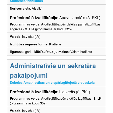
Smiltenes tehnikums
Norises vieta:
Alsviķi
Profesionālā kvalifikācija:
Apavu labotājs (3. PKL)
Programmas veids:
Arodizglītība pēc daļējas pamatizglītības
apguves - 3. LKI (programma ar kodu 32b)
Valoda:
latviešu (LV)
Izglītības ieguves forma:
Klātiene
Ilgums:
3 gadi
Mācību/studiju maksa:
Valsts budžets
Administratīvie un sekretāra
pakalpojumi
Dobeles Amatniecības un vispārizglītojošā vidusskola
Profesionālā kvalifikācija:
Lietvedis (3. PKL)
Programmas veids:
Arodizglītība pēc vidējās izglītības -3. LKI
(programma ar kodu 35a)
Valoda:
latviešu (LV)