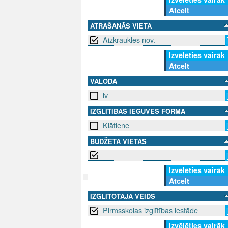
Atcelt
ATRAŠANĀS VIETA
Aizkraukles nov.
Izvēlēties vairāk
Atcelt
VALODA
lv
IZGLĪTĪBAS IEGUVES FORMA
Klātiene
BUDŽETA VIETAS
Izvēlēties vairāk
Atcelt
IZGLĪTOTĀJA VEIDS
SEKO MUMS
SAZINIE
Pirmsskolas izglītības iestāde
info@niid.l
Izvēlēties vairāk