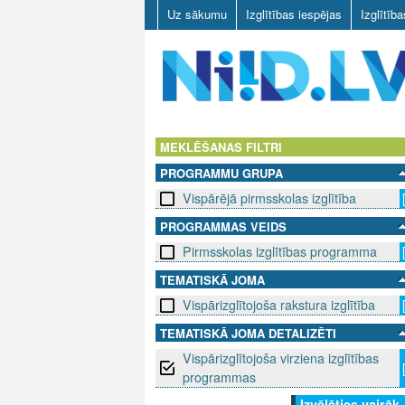
Uz sākumu
Izglītības iespējas
Izglītīb
N
I
MEKLĒŠANAS FILTRI
PROGRAMMU GRUPA
I
Vispārējā pirmsskolas izglītība
D
PROGRAMMAS VEIDS
Pirmsskolas izglītības programma
.
TEMATISKĀ JOMA
L
Vispārizglītojoša rakstura izglītība
V
TEMATISKĀ JOMA DETALIZĒTI
Vispārizglītojoša virziena izglītības
programmas
Izvēlēties vairāk