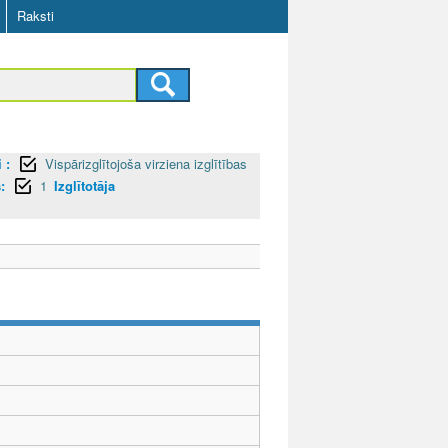
Raksti
 :
Vispārizglītojoša virziena izglītības
:
1
Izglītotāja