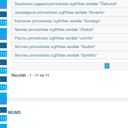
Daudzeses pagasta pirmsskolas izglītības iestāde "Čiekuriņš"
Jaunjelgavas pirmsskolas izglītības iestāde "Atvasīte"
Kokneses pirmsskolas izglītības iestāde "Gundega"
[11]
Neretas pirmsskolas izglītības iestāde "Ziediņš"
Pļaviņu pirmsskolas izglītības iestāde "Jumītis"
Skrīveru pirmsskolas izglītības iestāde "Saulēni"
[11]
Skrīveru pirmsskolas izglītības iestāde "Sprīdītis"
1
[11]
Rezultāti : 1 - 11 no 11
[11]
S AR MUMS
[11]
v