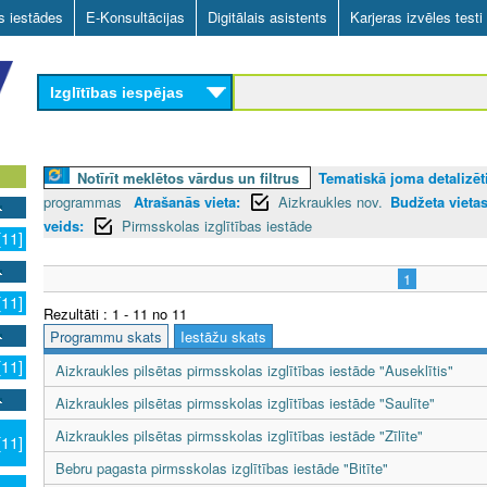
Skip
as iestādes
E-Konsultācijas
Digitālais asistents
Karjeras izvēles testi
to
main
Izglītības iespējas
content
Notīrīt meklētos vārdus un filtrus
Tematiskā joma detalizēti
programmas
Atrašanās vieta:
Aizkraukles nov.
Budžeta vietas
veids:
Pirmsskolas izglītības iestāde
[11]
1
[11]
Rezultāti : 1 - 11 no 11
Programmu skats
Iestāžu skats
[11]
Aizkraukles pilsētas pirmsskolas izglītības iestāde "Auseklītis"
Aizkraukles pilsētas pirmsskolas izglītības iestāde "Saulīte"
Aizkraukles pilsētas pirmsskolas izglītības iestāde "Zīlīte"
[11]
Bebru pagasta pirmsskolas izglītības iestāde "Bitīte"