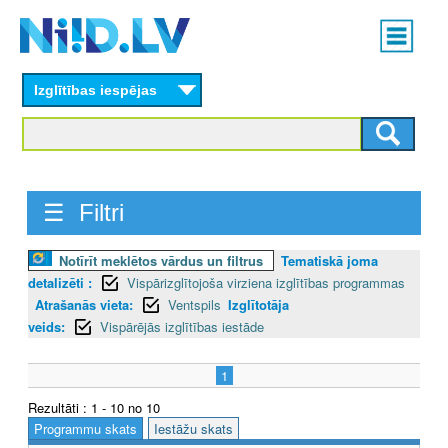
Skip
Main
to
menu
N
main
content
Izglītības iespējas
I
I
D
☰ Filtri
.
L
Notīrīt meklētos vārdus un filtrus
Tematiskā joma
detalizēti :
Vispārizglītojoša virziena izglītības programmas
V
Atrašanās vieta:
Ventspils
Izglītotāja
veids:
Vispārējās izglītības iestāde
1
Rezultāti : 1 - 10 no 10
Programmu skats
Iestāžu skats