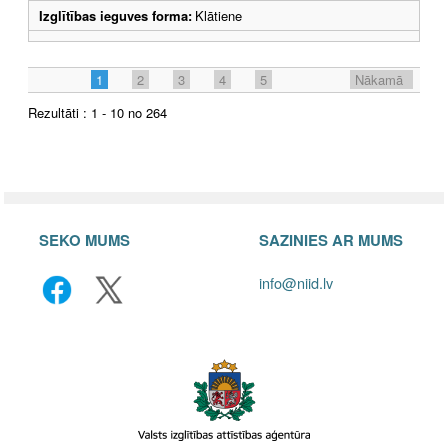
Izglītības ieguves forma:
Klātiene
1
2
3
4
5
Nākamā
Rezultāti : 1 - 10 no 264
SEKO MUMS
SAZINIES AR MUMS
info@niid.lv