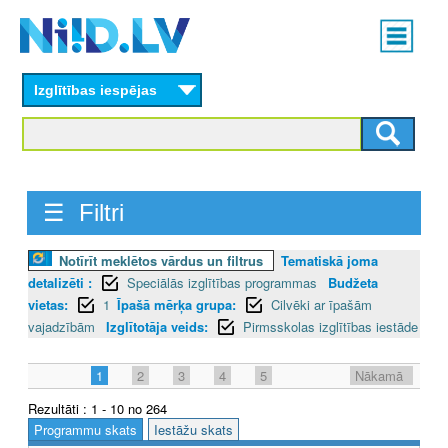
Skip
Main
to
menu
N
main
content
Izglītības iespējas
I
I
D
☰ Filtri
.
L
Notīrīt meklētos vārdus un filtrus
Tematiskā joma
detalizēti :
Speciālās izglītības programmas
Budžeta
V
vietas:
1
Īpašā mērķa grupa:
Cilvēki ar īpašām
vajadzībām
Izglītotāja veids:
Pirmsskolas izglītības iestāde
1
2
3
4
5
Nākamā
Rezultāti : 1 - 10 no 264
Programmu skats
Iestāžu skats