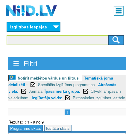
Skip
Main
to
menu
N
main
content
Izglītības iespējas
I
I
D
☰ Filtri
.
L
Notīrīt meklētos vārdus un filtrus
Tematiskā joma
detalizēti :
Speciālās izglītības programmas
Atrašanās
V
vieta:
Jūrmala
Īpašā mērķa grupa:
Cilvēki ar īpašām
vajadzībām
Izglītotāja veids:
Pirmsskolas izglītības iestāde
1
Rezultāti : 1 - 9 no 9
Programmu skats
Iestāžu skats