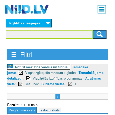
Skip
Main
to
menu
N
main
content
Izglītības iespējas
I
I
D
☰ Filtri
.
L
Notīrīt meklētos vārdus un filtrus
Tematiskā
joma:
Vispārizglītojoša rakstura izglītība
Tematiskā joma
V
detalizēti :
Vispārējās izglītības programmas
Atrašanās
vieta:
Cēsu nov.
Budžeta vietas:
1
1
Rezultāti : 1 - 6 no 6
Programmu skats
Iestāžu skats