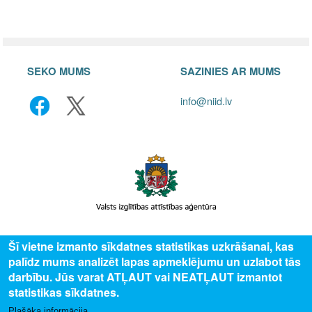
SEKO MUMS
SAZINIES AR MUMS
info@niid.lv
© 2025 Valsts izglītības attīstības aģentūra, publicētā satura visas tiesības
Šī vietne izmanto sīkdatnes statistikas uzkrāšanai, kas
aizsargātas.
palīdz mums analizēt lapas apmeklējumu un uzlabot tās
darbību. Jūs varat ATĻAUT vai NEATĻAUT izmantot
statistikas sīkdatnes.
Plašāka informācija