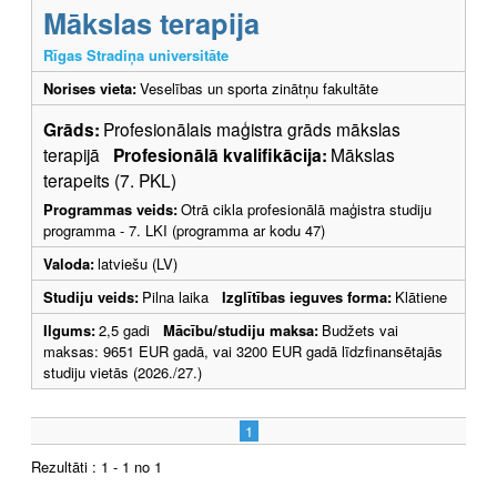
Mākslas terapija
Rīgas Stradiņa universitāte
Norises vieta:
Veselības un sporta zinātņu fakultāte
Grāds:
Profesionālais maģistra grāds mākslas
terapijā
Profesionālā kvalifikācija:
Mākslas
terapeits (7. PKL)
Programmas veids:
Otrā cikla profesionālā maģistra studiju
programma - 7. LKI (programma ar kodu 47)
Valoda:
latviešu (LV)
Studiju veids:
Pilna laika
Izglītības ieguves forma:
Klātiene
Ilgums:
2,5 gadi
Mācību/studiju maksa:
Budžets vai
maksas: 9651 EUR gadā, vai 3200 EUR gadā līdzfinansētajās
studiju vietās (2026./27.)
1
Rezultāti : 1 - 1 no 1