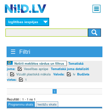
Skip
Main
to
menu
N
main
content
Izglītības iespējas
I
I
D
☰ Filtri
.
L
Notīrīt meklētos vārdus un filtrus
Tematiskā
joma:
Veselības aprūpe
Tematiskā joma detalizēti
V
:
Vizuāli plastiskā māksla
Valoda:
lv
Budžeta
vietas:
1
1
Rezultāti : 1 - 1 no 1
Programmu skats
Iestāžu skats