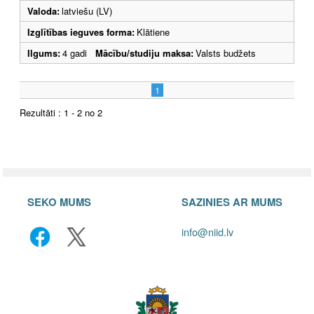
Valoda:
latviešu (LV)
Izglītības ieguves forma:
Klātiene
Ilgums:
4 gadi
Mācību/studiju maksa:
Valsts budžets
1
Rezultāti : 1 - 2 no 2
SEKO MUMS
SAZINIES AR MUMS
info@niid.lv