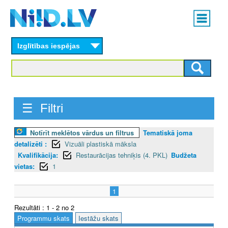
Skip
Main
to
menu
N
main
content
Izglītības iespējas
I
I
D
☰ Filtri
.
L
Notīrīt meklētos vārdus un filtrus
Tematiskā joma
detalizēti :
Vizuāli plastiskā māksla
V
Kvalifikācija:
Restaurācijas tehniķis (4. PKL)
Budžeta
vietas:
1
1
Rezultāti : 1 - 2 no 2
Programmu skats
Iestāžu skats