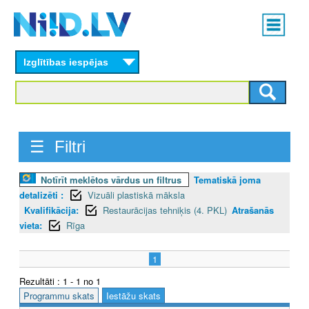
Skip
Main
to
menu
N
main
content
Izglītības iespējas
I
I
D
☰ Filtri
.
L
Notīrīt meklētos vārdus un filtrus
Tematiskā joma
detalizēti :
Vizuāli plastiskā māksla
V
Kvalifikācija:
Restaurācijas tehniķis (4. PKL)
Atrašanās
vieta:
Rīga
1
Rezultāti : 1 - 1 no 1
Programmu skats
Iestāžu skats