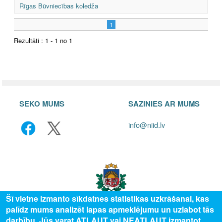
Rīgas Būvniecības koledža
1
Rezultāti : 1 - 1 no 1
SEKO MUMS
SAZINIES AR MUMS
info@niid.lv
Šī vietne izmanto sīkdatnes statistikas uzkrāšanai, kas
palīdz mums analizēt lapas apmeklējumu un uzlabot tās
darbību. Jūs varat ATĻAUT vai NEATĻAUT izmantot