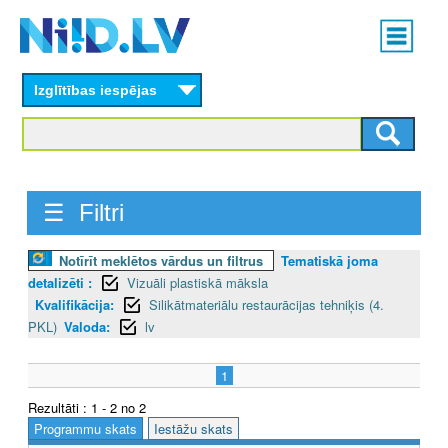
Skip
Main
to
menu
N
main
content
Izglītības iespējas
I
I
D
☰ Filtri
.
L
Notīrīt meklētos vārdus un filtrus
Tematiskā joma
detalizēti :
Vizuāli plastiskā māksla
V
Kvalifikācija:
Silikātmateriālu restaurācijas tehniķis (4.
PKL)
Valoda:
lv
1
Rezultāti : 1 - 2 no 2
Programmu skats
Iestāžu skats