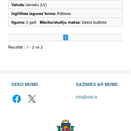
Valoda:
latviešu (LV)
Izglītības ieguves forma:
Klātiene
Ilgums:
2 gadi
Mācību/studiju maksa:
Valsts budžets
1
Rezultāti : 1 - 2 no 2
SEKO MUMS
SAZINIES AR MUMS
info@niid.lv