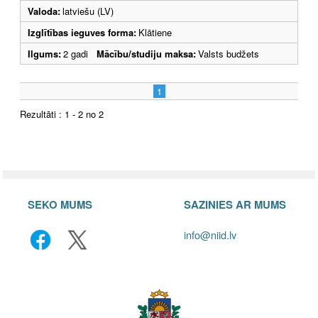
Valoda:
latviešu (LV)
Izglītības ieguves forma:
Klātiene
Ilgums:
2 gadi
Mācību/studiju maksa:
Valsts budžets
1
Rezultāti : 1 - 2 no 2
SEKO MUMS
SAZINIES AR MUMS
info@niid.lv