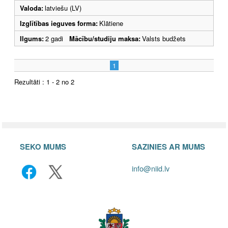
Valoda:
latviešu (LV)
Izglītības ieguves forma:
Klātiene
Ilgums:
2 gadi
Mācību/studiju maksa:
Valsts budžets
1
Rezultāti : 1 - 2 no 2
SEKO MUMS
SAZINIES AR MUMS
info@niid.lv