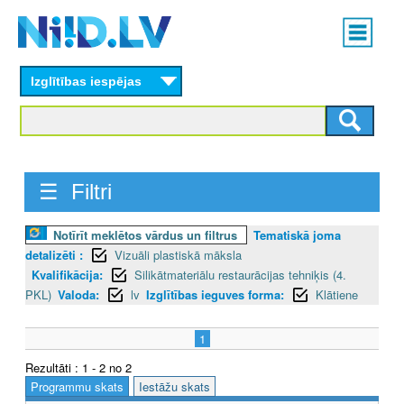
Skip
Main
to
menu
N
main
content
Izglītības iespējas
I
I
D
☰ Filtri
.
L
Notīrīt meklētos vārdus un filtrus
Tematiskā joma
detalizēti :
Vizuāli plastiskā māksla
V
Kvalifikācija:
Silikātmateriālu restaurācijas tehniķis (4.
PKL)
Valoda:
lv
Izglītības ieguves forma:
Klātiene
1
Rezultāti : 1 - 2 no 2
Programmu skats
Iestāžu skats