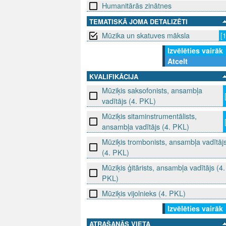
Humanitārās zinātnes
TEMATISKĀ JOMA DETALIZĒTI
Mūzika un skatuves māksla
[
Izvēlēties vairāk
Atcelt
KVALIFIKĀCIJA
Mūziķis saksofonists, ansambļa
vadītājs (4. PKL)
Mūziķis sitaminstrumentālists,
ansambļa vadītājs (4. PKL)
Mūziķis trombonists, ansambļa vadītāj
(4. PKL)
Mūziķis ģitārists, ansambļa vadītājs (4.
PKL)
Mūziķis vijolnieks (4. PKL)
Izvēlēties vairāk
ATRAŠANĀS VIETA