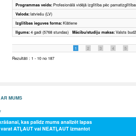
Programmas veids:
Profesionālā vidējā izglītība pēc pamatizglītīb
Valoda:
latviešu (LV)
Izglītības ieguves forma:
Klātiene
Ilgums:
4 gadi (5768 stundas)
Mācību/studiju maksa:
Valsts bud
1
2
3
4
5
Rezultāti : 1 - 10 no 187
S AR MUMS
v
zkrāšanai, kas palīdz mums analizēt lapas
s varat ATĻAUT vai NEATĻAUT izmantot
5 Valsts izglītības attīstības aģentūra, publicētā satura visas tiesības aizsar