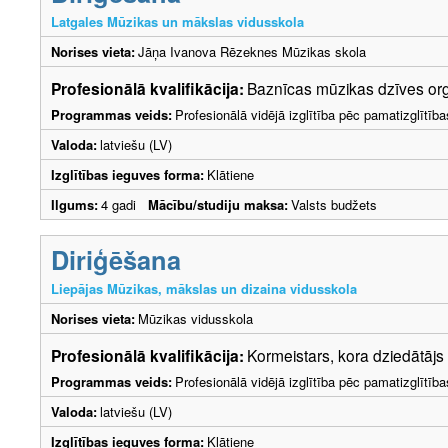
Latgales Mūzikas un mākslas vidusskola
Norises vieta:
Jāņa Ivanova Rēzeknes Mūzikas skola
Profesionālā kvalifikācija:
Baznīcas mūzikas dzīves org
Programmas veids:
Profesionālā vidējā izglītība pēc pamatizglītīb
Valoda:
latviešu (LV)
Izglītības ieguves forma:
Klātiene
Ilgums:
4 gadi
Mācību/studiju maksa:
Valsts budžets
Diriģēšana
Liepājas Mūzikas, mākslas un dizaina vidusskola
Norises vieta:
Mūzikas vidusskola
Profesionālā kvalifikācija:
Kormeistars, kora dziedātājs
Programmas veids:
Profesionālā vidējā izglītība pēc pamatizglītīb
Valoda:
latviešu (LV)
Izglītības ieguves forma:
Klātiene