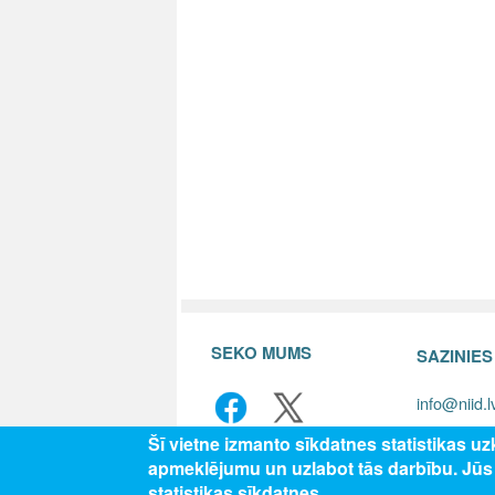
SEKO MUMS
SAZINIE
info@niid.l
Šī vietne izmanto sīkdatnes statistikas u
apmeklējumu un uzlabot tās darbību. Jū
© 202
statistikas sīkdatnes.