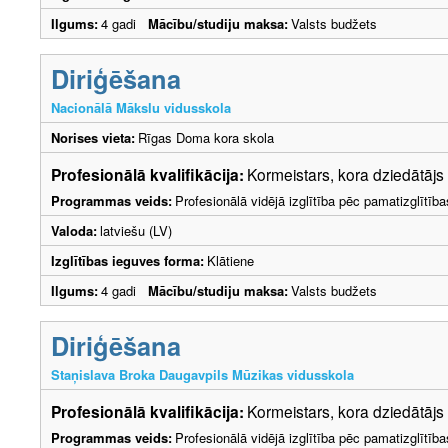
Ilgums:
4 gadi
Mācību/studiju maksa:
Valsts budžets
Diriģēšana
Nacionālā Mākslu vidusskola
Norises vieta:
Rīgas Doma kora skola
Profesionālā kvalifikācija:
Kormeistars, kora dziedātājs
Programmas veids:
Profesionālā vidējā izglītība pēc pamatizglītīb
Valoda:
latviešu (LV)
Izglītības ieguves forma:
Klātiene
Ilgums:
4 gadi
Mācību/studiju maksa:
Valsts budžets
Diriģēšana
Staņislava Broka Daugavpils Mūzikas vidusskola
Profesionālā kvalifikācija:
Kormeistars, kora dziedātājs
Programmas veids:
Profesionālā vidējā izglītība pēc pamatizglītīb