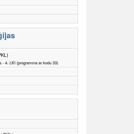
ijas
PKL)
as - 4. LKI (programma ar kodu 33)