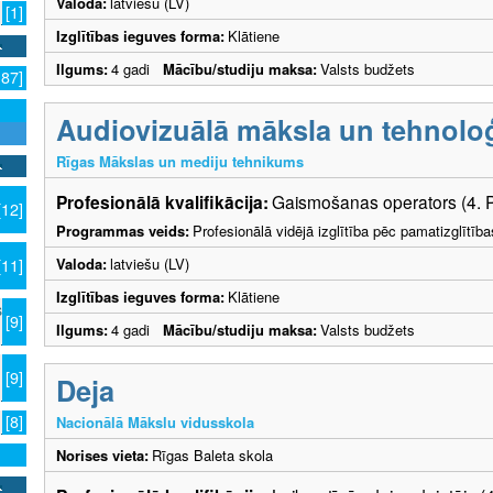
Valoda:
latviešu (LV)
[1]
Izglītības ieguves forma:
Klātiene
Ilgums:
4 gadi
Mācību/studiju maksa:
Valsts budžets
187]
Audiovizuālā māksla un tehnoloģ
Rīgas Mākslas un mediju tehnikums
Profesionālā kvalifikācija:
Gaismošanas operators (4. 
[12]
Programmas veids:
Profesionālā vidējā izglītība pēc pamatizglītīb
Valoda:
latviešu (LV)
[11]
Izglītības ieguves forma:
Klātiene
s
[9]
Ilgums:
4 gadi
Mācību/studiju maksa:
Valsts budžets
[9]
Deja
[8]
Nacionālā Mākslu vidusskola
Norises vieta:
Rīgas Baleta skola