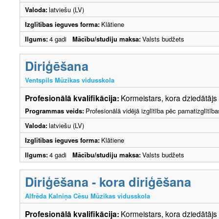
Valoda:
latviešu (LV)
Izglītības ieguves forma:
Klātiene
Ilgums:
4 gadi
Mācību/studiju maksa:
Valsts budžets
Diriģēšana
Ventspils Mūzikas vidusskola
Profesionālā kvalifikācija:
Kormeistars, kora dziedātājs
Programmas veids:
Profesionālā vidējā izglītība pēc pamatizglītīb
Valoda:
latviešu (LV)
Izglītības ieguves forma:
Klātiene
Ilgums:
4 gadi
Mācību/studiju maksa:
Valsts budžets
Diriģēšana - kora diriģēšana
Alfrēda Kalniņa Cēsu Mūzikas vidusskola
Profesionālā kvalifikācija:
Kormeistars, kora dziedātājs