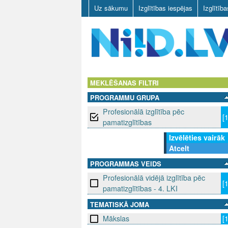
Uz sākumu
Izglītības iespējas
Izglītīb
N
I
MEKLĒŠANAS FILTRI
PROGRAMMU GRUPA
I
Profesionālā izglītība pēc
[
D
pamatizglītības
Izvēlēties vairāk
.
Atcelt
L
PROGRAMMAS VEIDS
Profesionālā vidējā izglītība pēc
V
[
pamatizglītības - 4. LKI
TEMATISKĀ JOMA
Mākslas
[