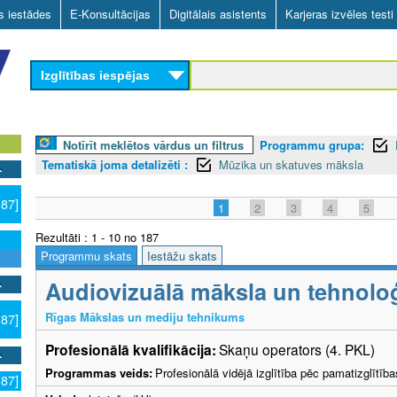
Skip
as iestādes
E-Konsultācijas
Digitālais asistents
Karjeras izvēles testi
to
main
Izglītības iespējas
content
Notīrīt meklētos vārdus un filtrus
Programmu grupa:
Tematiskā joma detalizēti :
Mūzika un skatuves māksla
187]
1
2
3
4
5
Rezultāti : 1 - 10 no 187
Programmu skats
Iestāžu skats
Audiovizuālā māksla un tehnoloģ
Rīgas Mākslas un mediju tehnikums
187]
Profesionālā kvalifikācija:
Skaņu operators (4. PKL)
Programmas veids:
Profesionālā vidējā izglītība pēc pamatizglītīb
187]