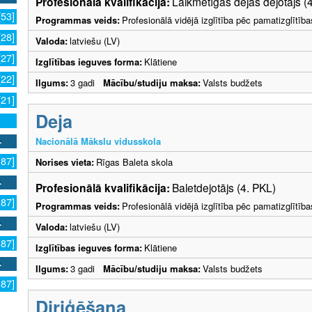
Profesionālā kvalifikācija:
Laikmetīgās dejas dejotājs (
[53]
Programmas veids:
Profesionālā vidējā izglītība pēc pamatizglītīb
[28]
Valoda:
latviešu (LV)
[27]
Izglītības ieguves forma:
Klātiene
[22]
Ilgums:
3 gadi
Mācību/studiju maksa:
Valsts budžets
[21]
Deja
Nacionālā Mākslu vidusskola
187]
Norises vieta:
Rīgas Baleta skola
Profesionālā kvalifikācija:
Baletdejotājs (4. PKL)
187]
Programmas veids:
Profesionālā vidējā izglītība pēc pamatizglītīb
Valoda:
latviešu (LV)
187]
Izglītības ieguves forma:
Klātiene
Ilgums:
3 gadi
Mācību/studiju maksa:
Valsts budžets
187]
Diriģēšana