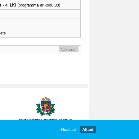
as - 4. LKI (programma ar kodu 33)
žets
Nākamā
Neatļaut
Atļaut
gātas.