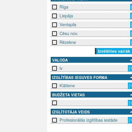
Rīga
Liepāja
Ventspils
Cēsu nov.
Rēzekne
Izvēlēties vairāk
VALODA
lv
[
IZGLĪTĪBAS IEGUVES FORMA
Klātiene
[
BUDŽETA VIETAS
[
IZGLĪTOTĀJA VEIDS
Profesionālās izglītības iestāde
[