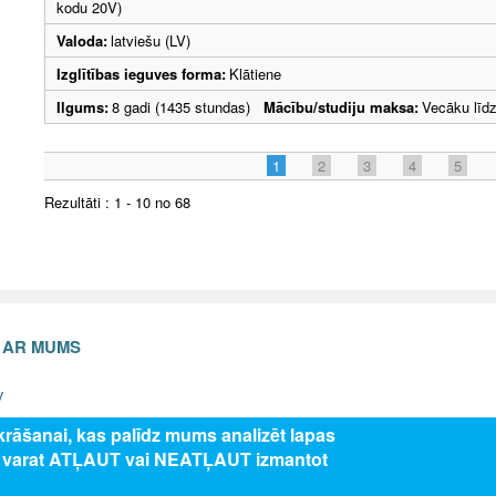
kodu 20V)
Valoda:
latviešu (LV)
Izglītības ieguves forma:
Klātiene
Ilgums:
8 gadi (1435 stundas)
Mācību/studiju maksa:
Vecāku lī
1
2
3
4
5
Rezultāti : 1 - 10 no 68
S AR MUMS
v
zkrāšanai, kas palīdz mums analizēt lapas
s varat ATĻAUT vai NEATĻAUT izmantot
5 Valsts izglītības attīstības aģentūra, publicētā satura visas tiesības aizsar