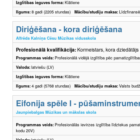
Izglītības ieguves forma:
Klātiene
Ilgums:
8 gadi (2205 stundas)
Mācību/studiju maksa:
Līdzfinans
Diriģēšana - kora diriģēšana
Alfrēda Kalniņa Cēsu Mūzikas vidusskola
Profesionālā kvalifikācija:
Kormeistars, kora dziedātājs
Programmas veids:
Profesionālā vidējā izglītība pēc pamatizglītīb
Valoda:
latviešu (LV)
Izglītības ieguves forma:
Klātiene
Ilgums:
4 gadi (5768 stundas)
Mācību/studiju maksa:
Valsts bud
Eifonija spēle I - pūšaminstrume
Jaunpiebalgas Mūzikas un mākslas skola
Programmas veids:
Profesionālās ievirzes izglītība līdztekus pama
kodu 20V)
Valoda:
latviešu (LV)