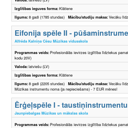
Izglītības ieguves forma:
Klātiene
Ilgums:
8 gadi (1785 stundas)
Mācību/studiju maksa:
Vecāku lī
Eifonija spēle II - pūšaminstrum
Alfrēda Kalniņa Cēsu Mūzikas vidusskola
Programmas veids:
Profesionālās ievirzes izglītība līdztekus pama
kodu 20V)
Valoda:
latviešu (LV)
Izglītības ieguves forma:
Klātiene
Ilgums:
8 gadi (2205 stundas)
Mācību/studiju maksa:
Vecāku lī
Mūzikas instrumentu noma (ja nepieciešams) - 7 EUR mēnesī
Ērģeļspēle I - taustiņinstrumentu
Jaunpiebalgas Mūzikas un mākslas skola
Programmas veids:
Profesionālās ievirzes izglītība līdztekus pama