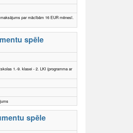
dzmaksājums par mācībām 16 EUR mēnesī.
umentu spēle
tskolas 1.-9. klasei - 2. LKI (programma ar
ējums
rumentu spēle