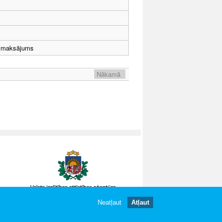
dzmaksājums
Nākamā
Neatļaut
Atļaut
gātas.