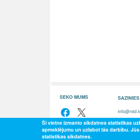
SEKO MUMS
SAZINIE
info@niid.l
Šī vietne izmanto sīkdatnes statistikas u
apmeklējumu un uzlabot tās darbību. Jū
© 202
statistikas sīkdatnes.