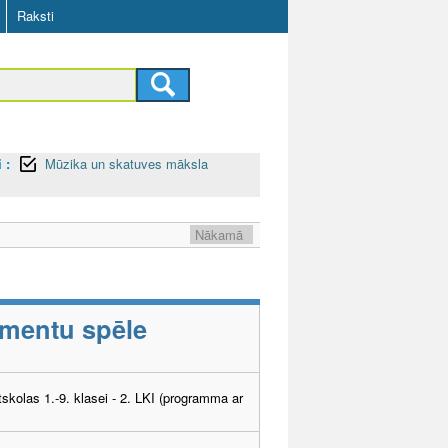
Raksti
 :
Mūzika un skatuves māksla
Nākamā
umentu spēle
tskolas 1.-9. klasei - 2. LKI (programma ar