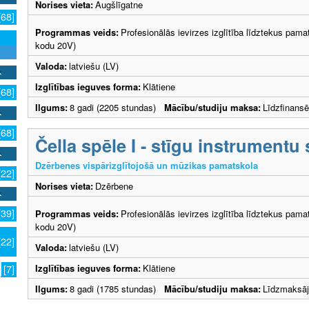
Norises vieta:
Augšlīgatne
[68]
Programmas veids:
Profesionālās ievirzes izglītība līdztekus pama
kodu 20V)
Valoda:
latviešu (LV)
Izglītības ieguves forma:
Klātiene
[68]
Ilgums:
8 gadi (2205 stundas)
Mācību/studiju maksa:
Līdzfinans
[68]
Čella spēle I - stīgu instrumentu
Dzērbenes vispārizglītojošā un mūzikas pamatskola
[22]
Norises vieta:
Dzērbene
[39]
Programmas veids:
Profesionālās ievirzes izglītība līdztekus pama
kodu 20V)
[22]
Valoda:
latviešu (LV)
Izglītības ieguves forma:
Klātiene
[7]
Ilgums:
8 gadi (1785 stundas)
Mācību/studiju maksa:
Līdzmaksā