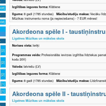
Izglītības ieguves forma:
Klātiene
[68]
Ilgums:
8 gadi (1785 stundas)
Mācību/studiju maksa:
Vecāku lī
Mūzikas instrumentu noma (ja nepieciešams) - 7 EUR mēnesī
[68]
Akordeona spēle I - taustiņinstr
Līgatnes Mūzikas un mākslas skola
Norises vieta:
Ieriķi
[2]
Programmas veids:
Profesionālās ievirzes izglītība līdztekus pama
kodu 20V)
[2]
Valoda:
latviešu (LV)
Izglītības ieguves forma:
Klātiene
[2]
Ilgums:
8 gadi (1785 stundas)
Mācību/studiju maksa:
Līdzfinans
[1]
[1]
Akordeona spēle II - taustiņinst
Līgatnes Mūzikas un mākslas skola