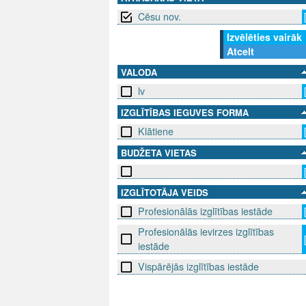
Cēsu nov.
Izvēlēties vairāk
Atcelt
VALODA
lv
IZGLĪTĪBAS IEGUVES FORMA
Klātiene
BUDŽETA VIETAS
IZGLĪTOTĀJA VEIDS
Profesionālās izglītības iestāde
Profesionālās ievirzes izglītības
iestāde
Vispārējās izglītības iestāde