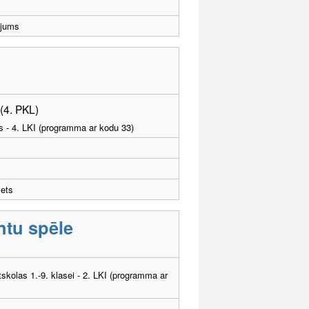
ējums
 (4. PKL)
as - 4. LKI (programma ar kodu 33)
žets
ntu spēle
tskolas 1.-9. klasei - 2. LKI (programma ar