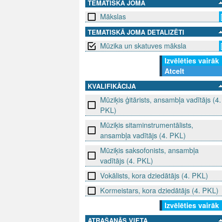
TEMATISKĀ JOMA
Mākslas
TEMATISKĀ JOMA DETALIZĒTI
Mūzika un skatuves māksla
Izvēlēties vairāk
Atcelt
KVALIFIKĀCIJA
Mūziķis ģitārists, ansambļa vadītājs (4.
PKL)
Mūziķis sitaminstrumentālists,
ansambļa vadītājs (4. PKL)
Mūziķis saksofonists, ansambļa
vadītājs (4. PKL)
Vokālists, kora dziedātājs (4. PKL)
Kormeistars, kora dziedātājs (4. PKL)
Izvēlēties vairāk
ATRAŠANĀS VIETA