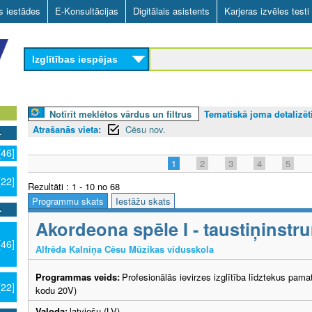
Skip
as iestādes
E-Konsultācijas
Digitālais asistents
Karjeras izvēles testi
to
main
Izglītības iespējas
content
Notīrīt meklētos vārdus un filtrus
Tematiskā joma detalizēti
Atrašanās vieta:
Cēsu nov.
[46]
1
2
3
4
5
[22]
Rezultāti : 1 - 10 no 68
Programmu skats
Iestāžu skats
Akordeona spēle I - taustiņinstr
[46]
Alfrēda Kalniņa Cēsu Mūzikas vidusskola
Programmas veids:
Profesionālās ievirzes izglītība līdztekus pama
[22]
kodu 20V)
Valoda:
latviešu (LV)