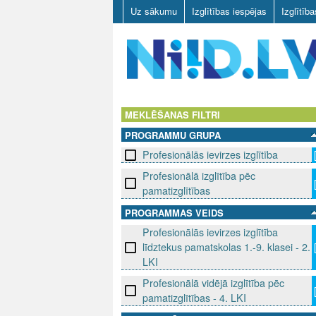
Uz sākumu
Izglītības iespējas
Izglītīb
N
I
MEKLĒŠANAS FILTRI
PROGRAMMU GRUPA
I
Profesionālās ievirzes izglītība
D
Profesionālā izglītība pēc
pamatizglītības
.
PROGRAMMAS VEIDS
L
Profesionālās ievirzes izglītība
līdztekus pamatskolas 1.-9. klasei - 2.
V
LKI
Profesionālā vidējā izglītība pēc
pamatizglītības - 4. LKI