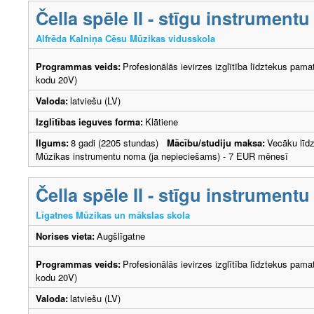
Čella spēle II - stīgu instrumentu
Alfrēda Kalniņa Cēsu Mūzikas vidusskola
Programmas veids:
Profesionālās ievirzes izglītība līdztekus pama
kodu 20V)
Valoda:
latviešu (LV)
Izglītības ieguves forma:
Klātiene
Ilgums:
8 gadi (2205 stundas)
Mācību/studiju maksa:
Vecāku lī
Mūzikas instrumentu noma (ja nepieciešams) - 7 EUR mēnesī
Čella spēle II - stīgu instrumentu
Līgatnes Mūzikas un mākslas skola
Norises vieta:
Augšlīgatne
Programmas veids:
Profesionālās ievirzes izglītība līdztekus pama
kodu 20V)
Valoda:
latviešu (LV)