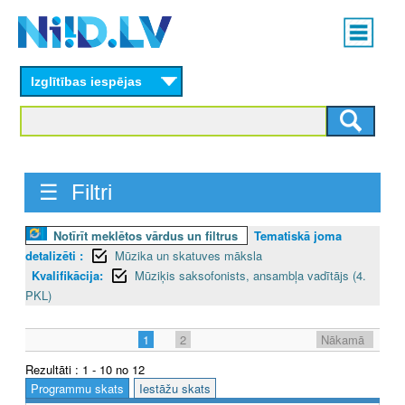
Skip
Main
to
menu
N
main
content
Izglītības iespējas
I
I
D
☰ Filtri
.
L
Notīrīt meklētos vārdus un filtrus
Tematiskā joma
detalizēti :
Mūzika un skatuves māksla
V
Kvalifikācija:
Mūziķis saksofonists, ansambļa vadītājs (4.
PKL)
1
2
Nākamā
Rezultāti : 1 - 10 no 12
Programmu skats
Iestāžu skats