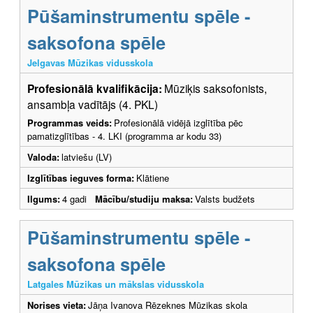
Pūšaminstrumentu spēle -
saksofona spēle
Jelgavas Mūzikas vidusskola
Profesionālā kvalifikācija:
Mūziķis saksofonists,
ansambļa vadītājs (4. PKL)
Programmas veids:
Profesionālā vidējā izglītība pēc
pamatizglītības - 4. LKI (programma ar kodu 33)
Valoda:
latviešu (LV)
Izglītības ieguves forma:
Klātiene
Ilgums:
4 gadi
Mācību/studiju maksa:
Valsts budžets
Pūšaminstrumentu spēle -
saksofona spēle
Latgales Mūzikas un mākslas vidusskola
Norises vieta:
Jāņa Ivanova Rēzeknes Mūzikas skola