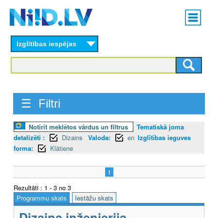
Skip
Main
to
menu
N
main
content
Izglītības iespējas
I
I
D
☰ Filtri
.
L
Notīrīt meklētos vārdus un filtrus
Tematiskā joma
detalizēti :
Dizains
Valoda:
en
Izglītības ieguves
V
forma:
Klātiene
1
Rezultāti : 1 - 3 no 3
Programmu skats
Iestāžu skats
Dizaina inženierija