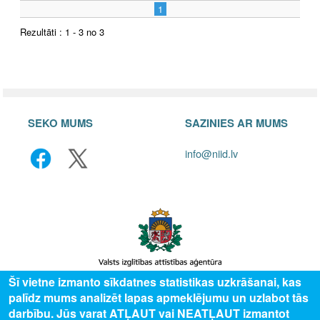
1
Rezultāti : 1 - 3 no 3
SEKO MUMS
SAZINIES AR MUMS
info@niid.lv
Šī vietne izmanto sīkdatnes statistikas uzkrāšanai, kas
palīdz mums analizēt lapas apmeklējumu un uzlabot tās
© 2025 Valsts izglītības attīstības aģentūra, publicētā satura visas tiesības
darbību. Jūs varat ATĻAUT vai NEATĻAUT izmantot
aizsargātas.