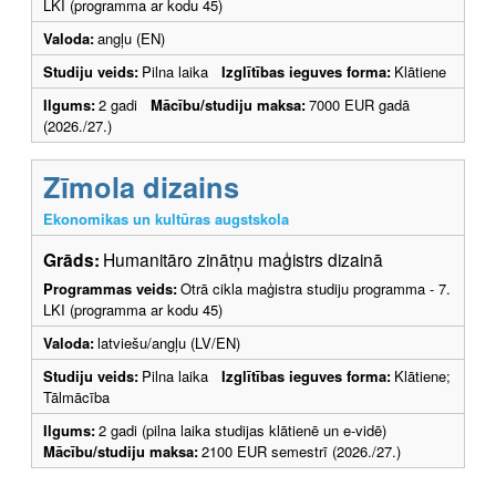
LKI (programma ar kodu 45)
Valoda:
angļu (EN)
Studiju veids:
Pilna laika
Izglītības ieguves forma:
Klātiene
Ilgums:
2 gadi
Mācību/studiju maksa:
7000 EUR gadā
(2026./27.)
Zīmola dizains
Ekonomikas un kultūras augstskola
Grāds:
Humanitāro zinātņu maģistrs dizainā
Programmas veids:
Otrā cikla maģistra studiju programma - 7.
LKI (programma ar kodu 45)
Valoda:
latviešu/angļu (LV/EN)
Studiju veids:
Pilna laika
Izglītības ieguves forma:
Klātiene;
Tālmācība
Ilgums:
2 gadi (pilna laika studijas klātienē un e-vidē)
Mācību/studiju maksa:
2100 EUR semestrī (2026./27.)