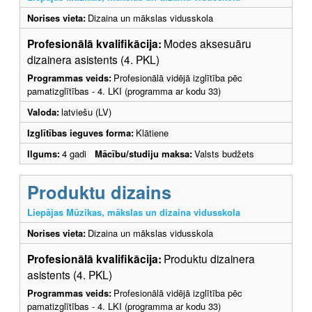
Norises vieta:
Dizaina un mākslas vidusskola
Profesionālā kvalifikācija:
Modes aksesuāru
dizainera asistents (4. PKL)
Programmas veids:
Profesionālā vidējā izglītība pēc
pamatizglītības - 4. LKI (programma ar kodu 33)
Valoda:
latviešu (LV)
Izglītības ieguves forma:
Klātiene
Ilgums:
4 gadi
Mācību/studiju maksa:
Valsts budžets
Produktu dizains
Liepājas Mūzikas, mākslas un dizaina vidusskola
Norises vieta:
Dizaina un mākslas vidusskola
Profesionālā kvalifikācija:
Produktu dizainera
asistents (4. PKL)
Programmas veids:
Profesionālā vidējā izglītība pēc
pamatizglītības - 4. LKI (programma ar kodu 33)