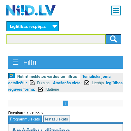
Skip
Main
to
menu
N
main
content
Izglītības iespējas
I
I
D
☰ Filtri
.
L
Notīrīt meklētos vārdus un filtrus
Tematiskā joma
detalizēti :
Dizains
Atrašanās vieta:
Liepāja
Izglītības
V
ieguves forma:
Klātiene
1
Rezultāti : 1 - 6 no 6
Programmu skats
Iestāžu skats
Apģērbu dizains