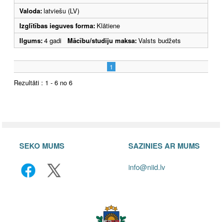
Valoda:
latviešu (LV)
Izglītības ieguves forma:
Klātiene
Ilgums:
4 gadi
Mācību/studiju maksa:
Valsts budžets
1
Rezultāti : 1 - 6 no 6
SEKO MUMS
SAZINIES AR MUMS
info@niid.lv